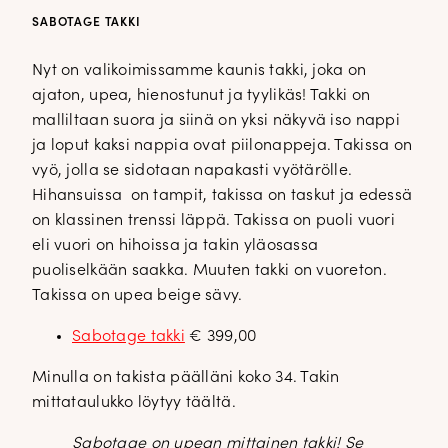
SABOTAGE TAKKI
Nyt on valikoimissamme kaunis takki, joka on
ajaton, upea, hienostunut ja tyylikäs! Takki on
malliltaan suora ja siinä on yksi näkyvä iso nappi
ja loput kaksi nappia ovat piilonappeja. Takissa on
vyö, jolla se sidotaan napakasti vyötärölle.
Hihansuissa on tampit, takissa on taskut ja edessä
on klassinen trenssi läppä. Takissa on puoli vuori
eli vuori on hihoissa ja takin yläosassa
puoliselkään saakka. Muuten takki on vuoreton.
Takissa on upea beige sävy.
Sabotage takki
€ 399,00
Minulla on takista päälläni koko 34. Takin
mittataulukko löytyy täältä.
Sabotage on upean mittainen takki! Se