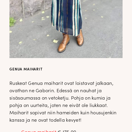
DOPP tyylikirje!
Tilaa tyylikirje ja inspiroidu ajattomasta tyylistä sekä uusista
näkökulmista pukeutumiseen — arkeen ja juhlaan. Uutiset,
uutuudet ja ajattomat ideat saapuvat suoraan sähköpostiisi!
GENUA MAIHARIT
Tilaa tyylikirje
Ruskeat Genua maiharit ovat loistavat jalkaan,
ovathan ne Gaborin. Edessä on nauhat ja
sisäsaumassa on vetoketju. Pohja on kumia ja
pohja on uurteita, joten ne eivät ole liukkaat.
Maiharit sopivat niin hameiden kuin housujenkin
kanssa ja ne ovat todella kevyet!