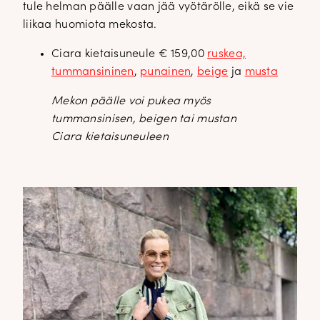
tule helman päälle vaan jää vyötärölle, eikä se vie
liikaa huomiota mekosta.
Ciara kietaisuneule € 159,00
ruskea,
tummansininen
,
punainen
,
beige
ja
musta
Mekon päälle voi pukea myös
tummansinisen, beigen tai mustan
Ciara kietaisuneuleen