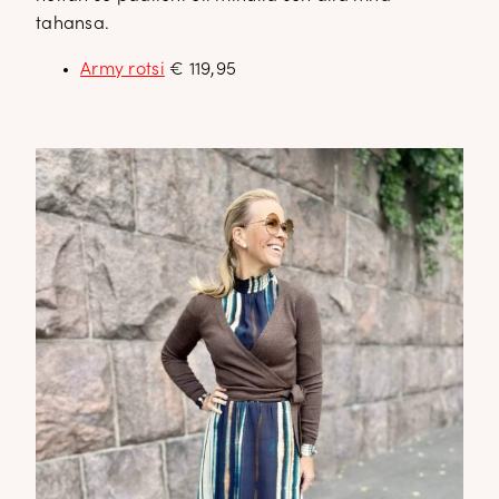
tahansa.
Army rotsi
€ 119,95
✕