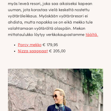
myös leveä resori, joka saa aikaiseksi kapean
uuman, jota korostaa vielä keskeltä nostettu
vyötäröleikkaus. Myöskään vyötäröresori ei
ahdista, mutta napakka se on eikä mekko tule
valahtamaan vyötäröltä alaspäin. Mekon
mittataulukko löytyy verkkokaupastamme
täältä.
Parcy mekko
€ 179,95
Nizza saappaat
€ 205,00