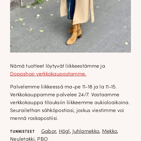
Nämä tuotteet löytyvät liikkeestämme ja
Doppshop verkkokaupastamme.
Palvelemme liikkeessä ma-pe 11-18 ja la 11-15.
Verkkokauppamme palvelee 24/7. Vastaamme
verkkokauppa tilauksiin liikkeemme aukioloaikoina.
Seurailethan sähköpostiasi, joskus viestimme voi
mennä roskapostiisi.
Gabor
,
Högl
,
Juhlamekko
,
Mekko
,
TUNNISTEET
Neuletakki
,
PBO