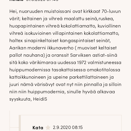
Hei, nuoruuden muistoissani ovat kirkkaat 70-luvun
värit; keltainen ja vihreä maalattu seinä,ruskea,
huopapintainen vihreä kokolattiamatto, kuviollinen
vihreä isokuvioinen villapintainen kokolattiamatto,
haltex sinapinkeltaiset kangaspintaiset seinät,
Aarikan moderni ikkunaverho ( muoviset keltaiset
pallot nauhana) ja oranssit Sarviksen astiat-siinä
sitä koko värikimaraa uudessa 1972 valmistuneessa
huippumodernissa tasakattoisessa omakotitalossa
kattoikkunoineen ja upeine parkettilattoineen ja
juuri nämä värisävyt ovat nyt niin pinnalla ja silloin
niin niin huippumodernia, sinulle hyvää alkavaa
syyskuuta, HeidiS
2.9.2020 08:15
Kata