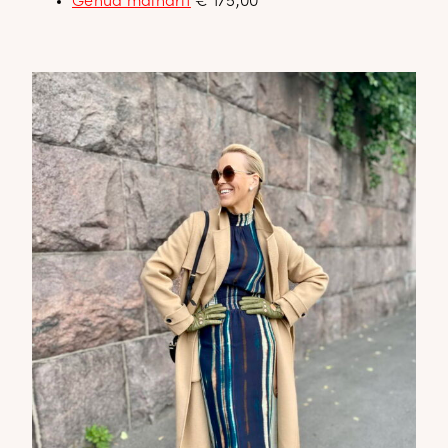
Genua maiharit
€ 175,00