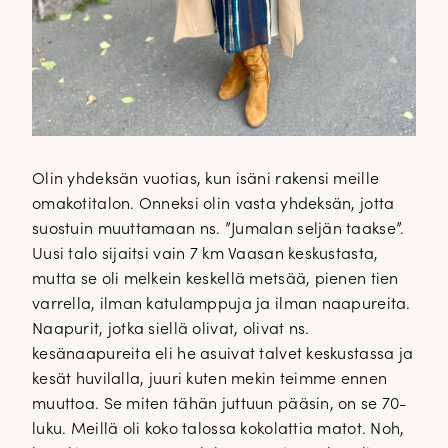
Olin yhdeksän vuotias, kun isäni rakensi meille
omakotitalon. Onneksi olin vasta yhdeksän, jotta
suostuin muuttamaan ns. ”Jumalan seljän taakse”.
Uusi talo sijaitsi vain 7 km Vaasan keskustasta,
mutta se oli melkein keskellä metsää, pienen tien
varrella, ilman katulamppuja ja ilman naapureita.
Naapurit, jotka siellä olivat, olivat ns.
kesänaapureita eli he asuivat talvet keskustassa ja
kesät huvilalla, juuri kuten mekin teimme ennen
muuttoa. Se miten tähän juttuun pääsin, on se 70-
luku. Meillä oli koko talossa kokolattia matot. Noh,