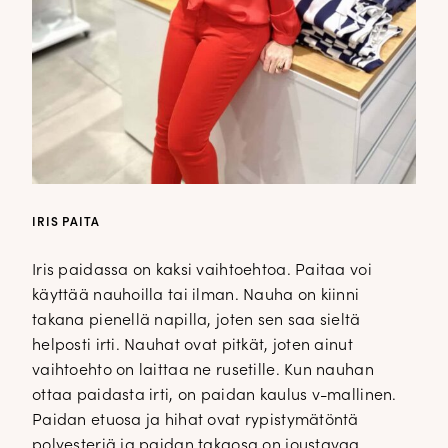
IRIS PAITA
Iris paidassa on kaksi vaihtoehtoa. Paitaa voi
käyttää nauhoilla tai ilman. Nauha on kiinni
takana pienellä napilla, joten sen saa sieltä
helposti irti. Nauhat ovat pitkät, joten ainut
vaihtoehto on laittaa ne rusetille. Kun nauhan
ottaa paidasta irti, on paidan kaulus v-mallinen.
Paidan etuosa ja hihat ovat rypistymätöntä
polyesteriä ja paidan takaosa on joustavaa