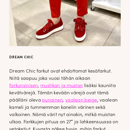
DREAM CHIC
Dream Chic farkut ovat ehdottomat kesäfarkut.
Niitä saapuu joka vuosi tähän aikaan
farkunsinisen
,
mustikan ja mustan
lisäksi kauniita
kevätvärejä. Tämän kevään värejä ovat tämä
päälläni oleva
punainen
,
vaalean beige
, vaalean
kameli ja tummemman kanelin värinen sekä
valkoinen. Nämä värit nyt ainakin, mitkä muistan
ulkoa. Farkkujen pituus on 27″ ja lahkeensuussa on
vetoketjut. Kuvasta näkee hyvin, mihin farkut