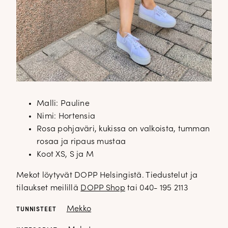
Malli: Pauline
Nimi: Hortensia
Rosa pohjaväri, kukissa on valkoista, tumman
rosaa ja ripaus mustaa
Koot XS, S ja M
Mekot löytyvät DOPP Helsingistä. Tiedustelut ja
tilaukset meilillä
DOPP Shop
tai 040- 195 2113
Mekko
TUNNISTEET