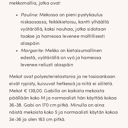
mekkomallia, jotka ovat:
Pauline:
Mekossa on pieni pystykaulus
niskaosassa, feikkikietaisu, kantti ylhäällä
vyötäröllä, kaksi nauhaa, jotka sidotaan
taakse ja hameosa levenee maltillisesti
alaspäin
Margarite:
Mekko on kietaisumallinen
edestä, vyötäröllä on vyö ja hameosa
levenee reilusti alaspäin
Mekot ovat polyesterielastania ja ne tosiaankaan
eivät rypisty, kuivuvat hetkessä ja niitä ei silitetä.
Mekot € 139,00. Gabilla on kaikista mekoista
päällään koko M ja normaalisti hän käyttää kokoa
36-38. Gabi on 170 cm pitkä. Minulla on aina
näistä mekoista koko S ja normaalisti käytän kokoa
34-36 ja olen 163 cm pitkä.