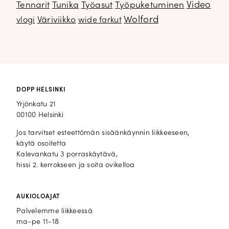
Video
Tennarit
Tunika
Työasut
Työpuketuminen
Wolford
Väriviikko
vlogi
wide farkut
DOPP HELSINKI
Yrjönkatu 21
00100 Helsinki
Jos tarvitset esteettömän sisäänkäynnin liikkeeseen,
käytä osoitetta
Kalevankatu 3 porraskäytävä,
hissi 2. kerrokseen ja soita ovikelloa
AUKIOLOAJAT
Palvelemme liikkeessä
ma-pe 11-18