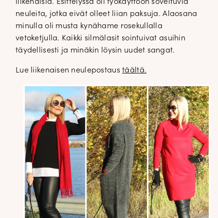
liikenaisia. Esittelyssä oli työkäyttöön soveltuvia
neuleita, jotka eivät olleet liian paksuja. Alaosana
minulla oli musta kynähame rosekullalla
vetoketjulla. Kaikki silmälasit sointuivat asuihin
täydellisesti ja minäkin löysin uudet sangat.
Lue liikenaisen neulepostaus
täältä.