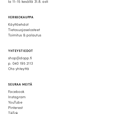
la 11-15 kesällä 31.8. asti
VERKKOKAUPPA
Käyttöehdot
Tietosuojaselosteet
Toimitus & palautus
YHTEYSTIEDOT
shop@dopp.fi
p.
040 195 2113
Ota yhteyttä
SEURAA MEITÄ
Facebook
Facebook
Instagram
Instagram
YouTube
YouTube
Pinterest
Pinterest
TikTok
TikTok