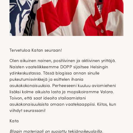
Tervetuloa Katan seuraan!
Olen aikuinen nainen, positiivinen ja aktiivinen yrittäjä.
Naisten vaateliikkeemme DOPP sijaitsee Helsingin
ydinkeskustassa. Tässä blogissa annan sinulle
pukeutumisvinkkejä ja esittelen ihania
asukokokonaisuuksia. Perheeseeni kuuluu aviomieheni
lisäksi kolme aikuista lasta ja mopsikoiramme Valora.
Toivon, että saat ideoita stailaamistani
asukokonaisuuksista omaan vaatekaappiisi. Kiitos, kun
viihdyt seurassani!
Kata
Blogin materiaali on suojattu tekijänoikeuslailla.