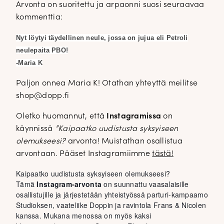
Arvonta on suoritettu ja arpaonni suosi seuraavaa
kommenttia:
Nyt löytyi täydellinen neule, jossa on jujua eli Petroli
neulepaita PBO!
-Maria K
Paljon onnea Maria K! Otathan yhteyttä meilitse
shop@dopp.fi
Oletko huomannut, että
Instagramissa
on
käynnissä
”Kaipaatko uudistusta syksyiseen
olemukseesi?
arvonta! Muistathan osallistua
arvontaan. Pääset Instagramiimme
tästä!
Kaipaatko uudistusta syksyiseen olemukseesi?
Tämä
Instagram-arvonta
on suunnattu vaasalaisille
osallistujille ja järjestetään yhteistyössä parturi-kampaamo
Studioksen, vaateliike Doppin ja ravintola Frans & Nicolen
kanssa. Mukana menossa on myös kaksi