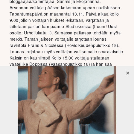
bloggaajaa/somettajaa: Sannis ja Ekojohanna.
Arvonnan voittaja pääsee kokemaan upean uudistuksen.
Tapahtumapäivä on maanantai 13.11. Päivä alkaa kello
9.00 jolloin voittajan hiukset leikataan, värjätään ja
laitetaan parturi-kampaamo Studioksessa (huom! Uusi
osoite: Urheilukatu 1). Samassa paikassa tehdään myös
meikki. Tämän jälkeen voittajalle tarjotaan lounas
ravintola Frans & Nicolessa (Hovioikeudenpuistikko 18).
Lounas tarjotaan myös voittajan valitsemalle seuralaiselle.
Kaksin on kauniimpi! Kello 15.00 voittaja stailataan
vaateliike Doppissa (Vaasanpuistikko 18) ja hän saa
itselleen 100 euron arvoisen lahjakortin kyseiseen
✕
liikkeeseen. Luvassa on mukava maanantai, täynnä
hemmottelua! Muodonmuutoksen lopputulos esitellään
järjestäjien somekanavien kautta! Osallistut arvontaan
seuraavalla tavalla:
Seuraa arvonnan järjestäviä Instagramtilejä:
@ekojohanna
@sannis_2.0
@studiosvaasa
@doppwoman