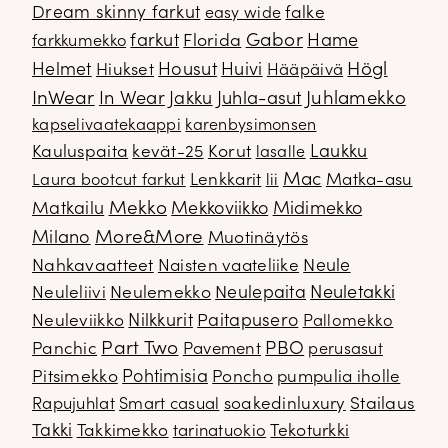
Dream skinny farkut
falke
easy wide
Gabor
farkut
Florida
Hame
farkkumekko
Housut
Högl
Helmet
Hiukset
Huivi
Hääpäivä
InWear
In Wear
Juhla-asut
Juhlamekko
Jakku
kapselivaatekaappi
karenbysimonsen
Kauluspaita
kevät-25
Korut
Laukku
lasalle
Mac
Lenkkarit
Matka-asu
Laura bootcut farkut
lii
Mekko
Matkailu
Mekkoviikko
Midimekko
Milano
More&More
Muotinäytös
Nahkavaatteet
Naisten vaateliike
Neule
Neuletakki
Neuleliivi
Neulemekko
Neulepaita
Neuleviikko
Nilkkurit
Paitapusero
Pallomekko
Part Two
PBO
Panchic
Pavement
perusasut
Pitsimekko
Pohtimisia
Poncho
pumpulia iholle
soakedinluxury
Stailaus
Rapujuhlat
Smart casual
Takki
Takkimekko
Tekoturkki
tarinatuokio