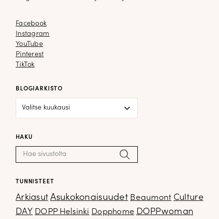
Facebook
Facebook
Instagram
Instagram
YouTube
YouTube
Pinterest
Pinterest
TikTok
TikTok
BLOGIARKISTO
Blogiarkisto
HAKU
Haku:
Hae
TUNNISTEET
Arkiasut
Asukokonaisuudet
Culture
Beaumont
DOPPwoman
DAY
DOPP Helsinki
Dopphome