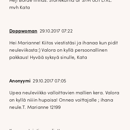
Hej! Borde finnas. Storlekarna är S/M och L/XL.
mvh Kata
Doppwoman
29.10.2017 07:22
Hei Marianne! Kiitos viestistäsi ja ihanaa kun pidit
neuleviikosta:) Valora on kyllä persoonallinen
pakkaus! Hyvää syksyä sinulle, Kata
Anonyymi
29.10.2017 07:05
Upea neuleviikko valloittavien mallien kera. Valora
on kyllä niiiin hupaisa! Onnea voittajalle ; ihana
neule.T. Marianne 12199