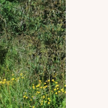
✕
attomasta
a
an. Uutiset,