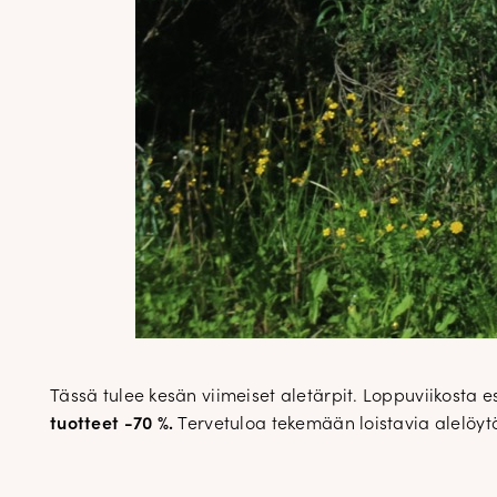
Tässä tulee kesän viimeiset aletärpit. Loppuviikosta es
tuotteet -70 %.
Tervetuloa tekemään loistavia alelöyt