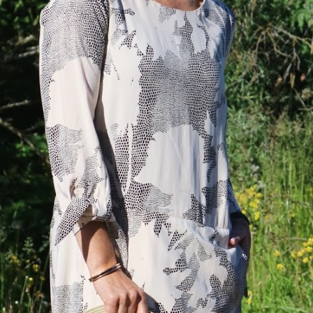
DOPP tyylikirje!
Tilaa tyylikirje ja inspiroidu aj
tyylistä sekä uusista näkökulmist
pukeutumiseen — arkeen ja juhla