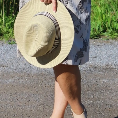
uutuudet ja ajattomat ideat saa
sähköpostiisi!
Tilaa tyylikirje