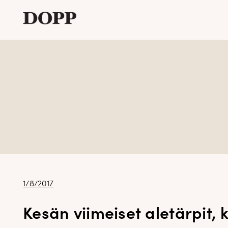
Etusivu
Avaa
Verkkokauppa
alavalikko
Tyyliblogi
Avaa
Brändi
alavalikko
Yhteystiedot
Julkaistu
1/8/2017
Kesän viimeiset aletärpit, k