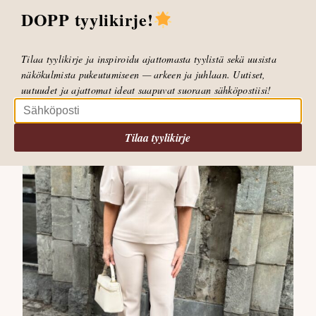
DOPP tyylikirje!
AIHEESEEN LIITTYVÄT KIRJOITUKSET
Tilaa tyylikirje ja inspiroidu ajattomasta tyylistä sekä uusista
näkökulmista pukeutumiseen — arkeen ja juhlaan. Uutiset,
uutuudet ja ajattomat ideat saapuvat suoraan sähköpostiisi!
Tilaa tyylikirje