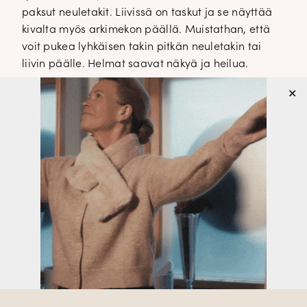
paksut neuletakit. Liivissä on taskut ja se näyttää
kivalta myös arkimekon päällä. Muistathan, että
voit pukea lyhkäisen takin pitkän neuletakin tai
liivin päälle. Helmat saavat näkyä ja heilua.
Pitkä liivi Oui € 179,00 koot 34-42 44%
✕
polyacryli, 32% puuvilla, 9% villa, 8 %
polyesteri, 1 % polyamidi
Beige rusettipaita More&More € 74,95 koot
34-42 100% viskoosi
Huomenna aukeavat klo 10.00 I Love Me-messut.
Muistathan, että löydät meidät osastolta 6F129.
Päivitämme tunnelmia messuilta Facebookiin ja
Instagramiin, pysy kanavalla.
Gabor
,
InWear
,
Jakku
,
More&More
,
TUNNISTEET
Neuleliivi
,
Neuletakki
Ylä- ja alaosat
KATEGORIAT