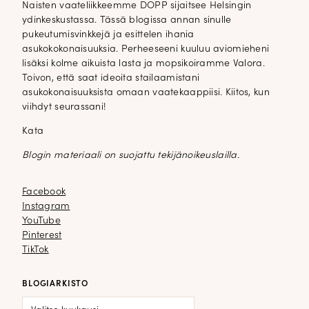
Naisten vaateliikkeemme DOPP sijaitsee Helsingin
ydinkeskustassa. Tässä blogissa annan sinulle
pukeutumisvinkkejä ja esittelen ihania
asukokokonaisuuksia. Perheeseeni kuuluu aviomieheni
lisäksi kolme aikuista lasta ja mopsikoiramme Valora.
Toivon, että saat ideoita stailaamistani
asukokonaisuuksista omaan vaatekaappiisi. Kiitos, kun
viihdyt seurassani!
Kata
Blogin materiaali on suojattu tekijänoikeuslailla.
Facebook
Facebook
Instagram
Instagram
YouTube
YouTube
Pinterest
Pinterest
TikTok
TikTok
BLOGIARKISTO
Blogiarkisto