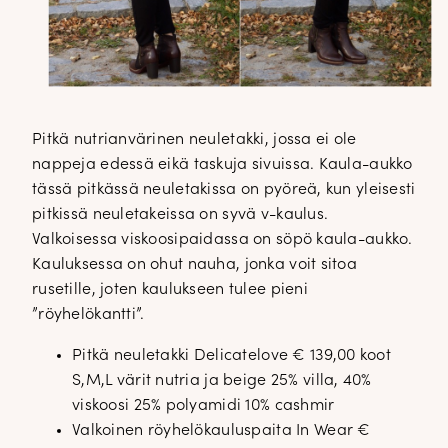
Pitkä nutrianvärinen neuletakki, jossa ei ole
nappeja edessä eikä taskuja sivuissa. Kaula-aukko
tässä pitkässä neuletakissa on pyöreä, kun yleisesti
pitkissä neuletakeissa on syvä v-kaulus.
Valkoisessa viskoosipaidassa on söpö kaula-aukko.
Kauluksessa on ohut nauha, jonka voit sitoa
rusetille, joten kaulukseen tulee pieni
”röyhelökantti”.
Pitkä neuletakki Delicatelove € 139,00 koot
S,M,L värit nutria ja beige 25% villa, 40%
viskoosi 25% polyamidi 10% cashmir
Valkoinen röyhelökauluspaita In Wear €