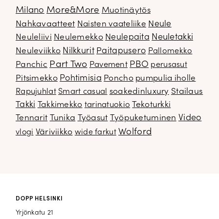
Milano
More&More
Muotinäytös
Nahkavaatteet
Naisten vaateliike
Neule
Neuletakki
Neuleliivi
Neulemekko
Neulepaita
Neuleviikko
Nilkkurit
Paitapusero
Pallomekko
Part Two
PBO
Panchic
Pavement
perusasut
Pitsimekko
Pohtimisia
Poncho
pumpulia iholle
soakedinluxury
Stailaus
Rapujuhlat
Smart casual
Takki
Takkimekko
Tekoturkki
tarinatuokio
Video
Tennarit
Tunika
Työasut
Työpuketuminen
Wolford
Väriviikko
vlogi
wide farkut
DOPP HELSINKI
Yrjönkatu 21