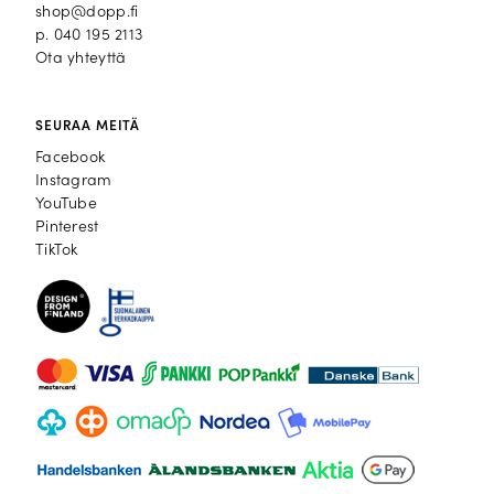
shop@dopp.fi
p.
040 195 2113
Ota yhteyttä
SEURAA MEITÄ
Facebook
Facebook
Instagram
Instagram
YouTube
YouTube
Pinterest
Pinterest
TikTok
TikTok