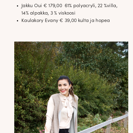
Jakku Oui € 179,00 61% polyacryli, 22 %villa,
14% alpakka, 3 % viskoosi
Kaulakory Evany € 39,00 kulta ja hopea