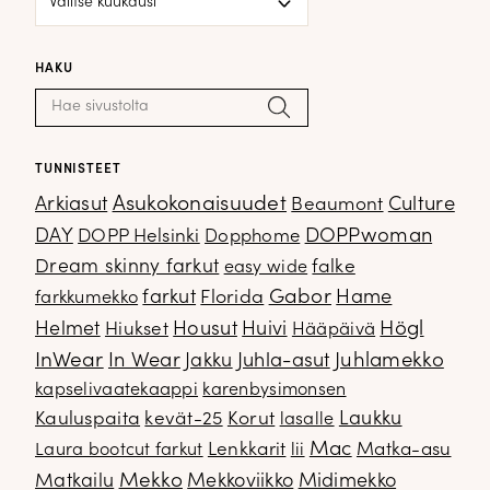
HAKU
Haku:
Hae
TUNNISTEET
Arkiasut
Asukokonaisuudet
Culture
Beaumont
DOPPwoman
DAY
DOPP Helsinki
Dopphome
Dream skinny farkut
falke
easy wide
Gabor
farkut
Florida
Hame
farkkumekko
Housut
Högl
Helmet
Hiukset
Huivi
Hääpäivä
InWear
In Wear
Juhla-asut
Juhlamekko
Jakku
kapselivaatekaappi
karenbysimonsen
Kauluspaita
kevät-25
Korut
Laukku
lasalle
Mac
Lenkkarit
Matka-asu
Laura bootcut farkut
lii
Mekko
Matkailu
Mekkoviikko
Midimekko