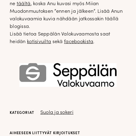
ne
täältä
, koska Anu kuvasi myös Miian
Muodonmuutoksen ”ennen ja jälkeen”. Lisää Anun
valokuvaamia kuvia nähdään jatkossakin täällä
blogissa.
Lisää tietoa Seppälän Valokuvaamosta saat
heidän
kotisivuilta
sekä
facebookista
.
Suola ja sokeri
KATEGORIAT
AIHEESEEN LIITTYVÄT KIRJOITUKSET