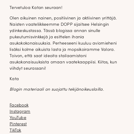
Tervetuloa Katan seuraan!
Olen aikuinen nainen, positiivinen ja aktiivinen yrittäjä.
Naisten vaateliikkeemme DOPP sijaitsee Helsingin
ydinkeskustassa. Tässä blogissa annan sinulle
pukeutumisvinkkejä ja esittelen ihania
asukokokonaisuuksia. Perheeseeni kuuluu aviomieheni
lisäksi kolme aikuista lasta ja mopsikoiramme Valora.
Toivon, että saat ideoita stailaamistani
asukokonaisuuksista omaan vaatekaappiisi. Kiitos, kun
viihdyt seurassani!
Kata
Blogin materiaali on suojattu tekijänoikeuslailla.
Facebook
Facebook
Instagram
Instagram
YouTube
YouTube
Pinterest
Pinterest
TikTok
TikTok