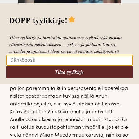
DOPP tyylikirje!
Tilaa tyylikirje ja inspiroidu ajattomasta tyylistä sekä uusista
– Työnnä lantio voimakkaasti toiselle sivulle, toinen
näkökulmista pukeutumiseen — arkeen ja juhlaan. Uutiset,
käsi saa jäädä roikkumaan rennosti sivuun ja
uutuudet ja ajattomat ideat saapuvat suoraan sähköpostiisi!
toisen voit laittaa lantiolle, leuka alas ja kasvot
vastakkaiseen suuntaan kun lantio, neuvoi Anu.
Tilaa tyylikirje
Wau, mikä huikea ero ensimmäiseen kuvaan. Taas
voidaan todeta, että poseerauskuva näyttää
paljon paremmalta kuin perusasento eli opetelkaa
naiset poseeraamaan kuvissa näillä Anun
antamilla ohjeilla, niin hyviä otoksia on luvassa.
Kiitos Seppälän Valokuvaamolle ja erityisesti
Anulle opastuksesta ja rennosta ilmapiiristä, jonka
sait luotua kuvaustapahtuman ympärille. Jos et ole
vielä nähnyt Miian Muodonmuutoskuvia, niin katso