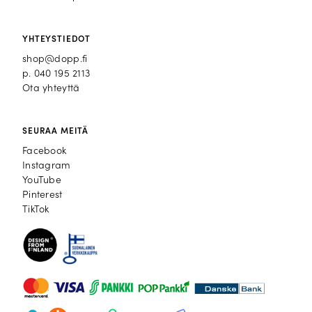
YHTEYSTIEDOT
shop@dopp.fi
p.
040 195 2113
Ota yhteyttä
SEURAA MEITÄ
Facebook
Facebook
Instagram
Instagram
YouTube
YouTube
Pinterest
Pinterest
TikTok
TikTok