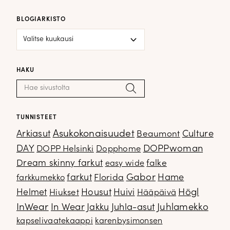
BLOGIARKISTO
Blogiarkisto
HAKU
Haku:
Hae
TUNNISTEET
Arkiasut
Asukokonaisuudet
Culture
Beaumont
DOPPwoman
DAY
DOPP Helsinki
Dopphome
Dream skinny farkut
falke
easy wide
Gabor
farkut
Florida
Hame
farkkumekko
Housut
Högl
Helmet
Hiukset
Huivi
Hääpäivä
InWear
In Wear
Juhla-asut
Juhlamekko
Jakku
kapselivaatekaappi
karenbysimonsen