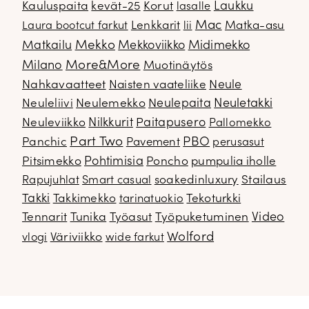
Kauluspaita
kevät-25
Korut
Laukku
lasalle
Mac
Lenkkarit
Matka-asu
Laura bootcut farkut
lii
Mekko
Matkailu
Mekkoviikko
Midimekko
Milano
More&More
Muotinäytös
Nahkavaatteet
Naisten vaateliike
Neule
Neuletakki
Neuleliivi
Neulemekko
Neulepaita
Neuleviikko
Nilkkurit
Paitapusero
Pallomekko
Part Two
PBO
Panchic
Pavement
perusasut
Pitsimekko
Pohtimisia
Poncho
pumpulia iholle
soakedinluxury
Stailaus
Rapujuhlat
Smart casual
Takki
Takkimekko
Tekoturkki
tarinatuokio
Video
Tennarit
Tunika
Työasut
Työpuketuminen
Wolford
Väriviikko
vlogi
wide farkut