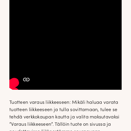
✕
Tuotteen varaus liikkeeseen: Mikäli haluaa varata
tuotteen liikkeeseen ja tulla sovittamaan, tulee se
tehdä verkkokaupan kautta ja valita maksutavaksi
”Varaus liikkeeseen”. Tällöin tuote on sivussa ja