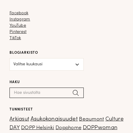
Facebook
Facebook
Instagram
Instagram
YouTube
YouTube
Pinterest
Pinterest
TikTok
TikTok
BLOGIARKISTO
Blogiarkisto
HAKU
Haku:
Hae
TUNNISTEET
Arkiasut
Asukokonaisuudet
Culture
Beaumont
DOPPwoman
DAY
DOPP Helsinki
Dopphome