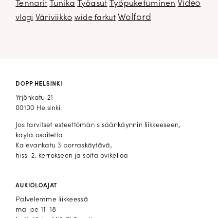
Video
Tennarit
Tunika
Työasut
Työpuketuminen
Wolford
Väriviikko
vlogi
wide farkut
DOPP HELSINKI
Yrjönkatu 21
00100 Helsinki
Jos tarvitset esteettömän sisäänkäynnin liikkeeseen,
käytä osoitetta
Kalevankatu 3 porraskäytävä,
hissi 2. kerrokseen ja soita ovikelloa
AUKIOLOAJAT
Palvelemme liikkeessä
ma-pe 11-18