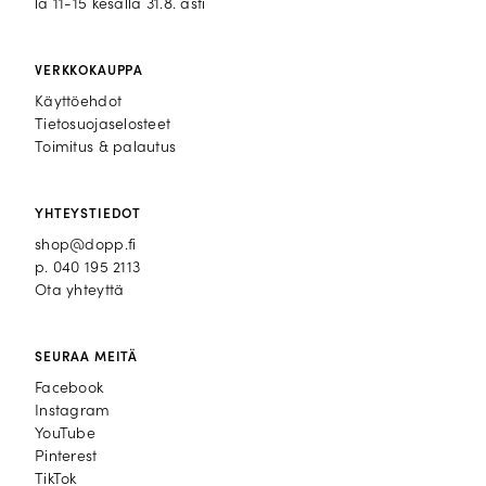
la 11-15 kesällä 31.8. asti
VERKKOKAUPPA
Käyttöehdot
Tietosuojaselosteet
Toimitus & palautus
YHTEYSTIEDOT
shop@dopp.fi
p.
040 195 2113
Ota yhteyttä
SEURAA MEITÄ
Facebook
Facebook
Instagram
Instagram
YouTube
YouTube
Pinterest
Pinterest
TikTok
TikTok