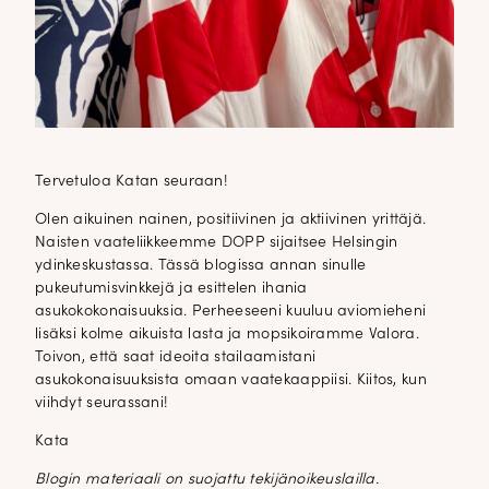
Tervetuloa Katan seuraan!
Olen aikuinen nainen, positiivinen ja aktiivinen yrittäjä.
Naisten vaateliikkeemme DOPP sijaitsee Helsingin
ydinkeskustassa. Tässä blogissa annan sinulle
pukeutumisvinkkejä ja esittelen ihania
asukokokonaisuuksia. Perheeseeni kuuluu aviomieheni
lisäksi kolme aikuista lasta ja mopsikoiramme Valora.
Toivon, että saat ideoita stailaamistani
asukokonaisuuksista omaan vaatekaappiisi. Kiitos, kun
viihdyt seurassani!
Kata
Blogin materiaali on suojattu tekijänoikeuslailla.