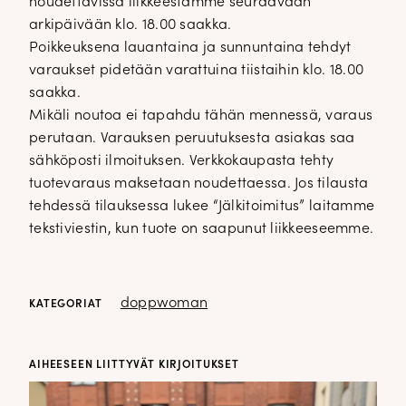
noudettavissa liikkeestämme seuraavaan
arkipäivään klo. 18.00 saakka.
Poikkeuksena lauantaina ja sunnuntaina tehdyt
varaukset pidetään varattuina tiistaihin klo. 18.00
saakka.
DOPP tyylikirje!
Mikäli noutoa ei tapahdu tähän mennessä, varaus
perutaan. Varauksen peruutuksesta asiakas saa
sähköposti ilmoituksen. Verkkokaupasta tehty
Tilaa tyylikirje ja inspiroidu ajattomasta tyylistä sekä uusista
tuotevaraus maksetaan noudettaessa. Jos tilausta
näkökulmista pukeutumiseen — arkeen ja juhlaan. Uutiset,
tehdessä tilauksessa lukee “Jälkitoimitus” laitamme
uutuudet ja ajattomat ideat saapuvat suoraan sähköpostiisi!
tekstiviestin, kun tuote on saapunut liikkeeseemme.
Tilaa tyylikirje
doppwoman
KATEGORIAT
AIHEESEEN LIITTYVÄT KIRJOITUKSET