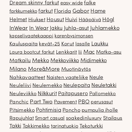
Dream skinny farkut
falke
easy wide
Gabor
farkut
Florida
Hame
farkkumekko
Housut
Högl
Helmet
Hiukset
Huivi
Hääpäivä
InWear
In Wear
Juhla-asut
Juhlamekko
Jakku
kapselivaatekaappi
karenbysimonsen
Kauluspaita
kevät-25
Korut
Laukku
lasalle
Mac
Lenkkarit
Matka-asu
Laura bootcut farkut
lii
Mekko
Matkailu
Mekkoviikko
Midimekko
Milano
More&More
Muotinäytös
Nahkavaatteet
Naisten vaateliike
Neule
Neuletakki
Neuleliivi
Neulemekko
Neulepaita
Neuleviikko
Nilkkurit
Paitapusero
Pallomekko
Part Two
PBO
Panchic
Pavement
perusasut
Pitsimekko
Pohtimisia
Poncho
pumpulia iholle
soakedinluxury
Stailaus
Rapujuhlat
Smart casual
Takki
Takkimekko
Tekoturkki
tarinatuokio