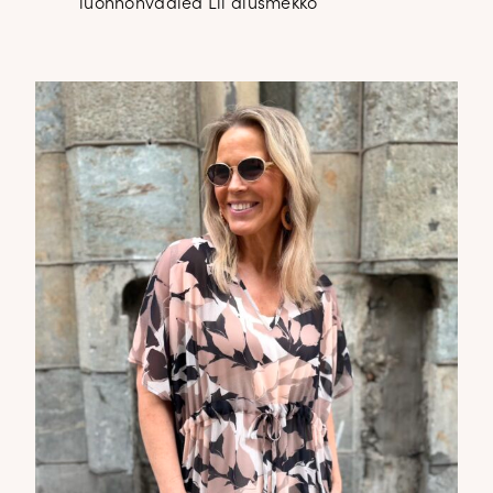
luonnonvaalea Lil alusmekko