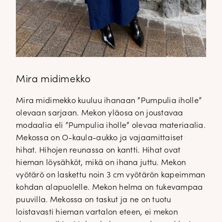
Mira midimekko
Mira midimekko kuuluu ihanaan ”Pumpulia iholle”
olevaan sarjaan. Mekon yläosa on joustavaa
modaalia eli ”Pumpulia iholle” olevaa materiaalia.
Mekossa on O-kaula-aukko ja vajaamittaiset
hihat. Hihojen reunassa on kantti. Hihat ovat
hieman löysähköt, mikä on ihana juttu. Mekon
vyötärö on laskettu noin 3 cm vyötärön kapeimman
kohdan alapuolelle. Mekon helma on tukevampaa
puuvilla. Mekossa on taskut ja ne on tuotu
loistavasti hieman vartalon eteen, ei mekon