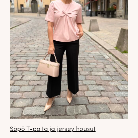
Söpö T-paita ja jersey housut