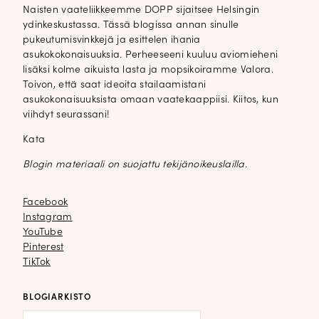
Naisten vaateliikkeemme DOPP sijaitsee Helsingin
ydinkeskustassa. Tässä blogissa annan sinulle
pukeutumisvinkkejä ja esittelen ihania
asukokokonaisuuksia. Perheeseeni kuuluu aviomieheni
lisäksi kolme aikuista lasta ja mopsikoiramme Valora.
Toivon, että saat ideoita stailaamistani
asukokonaisuuksista omaan vaatekaappiisi. Kiitos, kun
viihdyt seurassani!
Kata
Blogin materiaali on suojattu tekijänoikeuslailla.
Facebook
Facebook
Instagram
Instagram
YouTube
YouTube
Pinterest
Pinterest
TikTok
TikTok
BLOGIARKISTO
Blogiarkisto