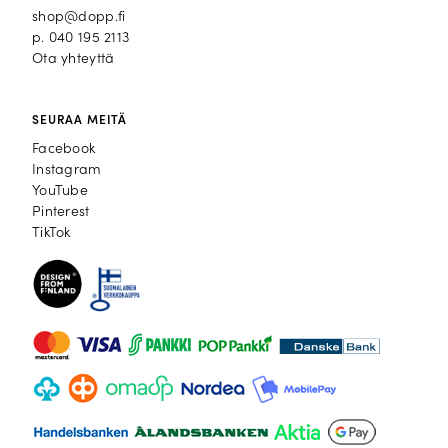
shop@dopp.fi
p.
040 195 2113
Ota yhteyttä
SEURAA MEITÄ
Facebook
Facebook
Instagram
Instagram
YouTube
YouTube
Pinterest
Pinterest
TikTok
TikTok