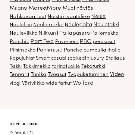
Milano
More&More
Muotinäytös
Nahkavaatteet
Naisten vaateliike
Neule
Neuletakki
Neuleliivi
Neulemekko
Neulepaita
Neuleviikko
Nilkkurit
Paitapusero
Pallomekko
Part Two
PBO
Panchic
Pavement
perusasut
Pitsimekko
Pohtimisia
Poncho
pumpulia iholle
soakedinluxury
Stailaus
Rapujuhlat
Smart casual
Takki
Takkimekko
Tekoturkki
tarinatuokio
Video
Tennarit
Tunika
Työasut
Työpuketuminen
Wolford
Väriviikko
vlogi
wide farkut
DOPP HELSINKI
Yrjönkatu 21