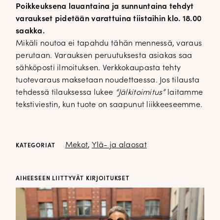
Poikkeuksena lauantaina ja sunnuntaina tehdyt
DOPP tyylikirje!
varaukset pidetään varattuina tiistaihin klo. 18.00
saakka.
Tilaa tyylikirje ja inspiroidu ajattomasta tyylistä sekä uusista
Mikäli noutoa ei tapahdu tähän mennessä, varaus
näkökulmista pukeutumiseen — arkeen ja juhlaan. Uutiset,
perutaan. Varauksen peruutuksesta asiakas saa
uutuudet ja ajattomat ideat saapuvat suoraan sähköpostiisi!
sähköposti ilmoituksen. Verkkokaupasta tehty
tuotevaraus maksetaan noudettaessa. Jos tilausta
tehdessä tilauksessa lukee
“Jälkitoimitus”
laitamme
Tilaa tyylikirje
tekstiviestin, kun tuote on saapunut liikkeeseemme.
Mekot
,
Ylä- ja alaosat
KATEGORIAT
AIHEESEEN LIITTYVÄT KIRJOITUKSET