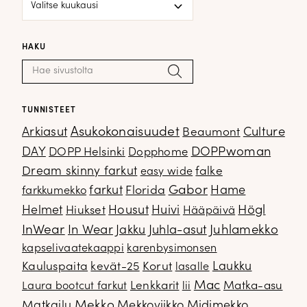
HAKU
Haku:
Hae
TUNNISTEET
Arkiasut
Asukokonaisuudet
Culture
Beaumont
DOPPwoman
DAY
DOPP Helsinki
Dopphome
Dream skinny farkut
falke
easy wide
Gabor
farkut
Florida
Hame
farkkumekko
Housut
Högl
Helmet
Hiukset
Huivi
Hääpäivä
InWear
In Wear
Juhla-asut
Juhlamekko
Jakku
kapselivaatekaappi
karenbysimonsen
Kauluspaita
kevät-25
Korut
Laukku
lasalle
Mac
Lenkkarit
Matka-asu
Laura bootcut farkut
lii
Mekko
Matkailu
Mekkoviikko
Midimekko