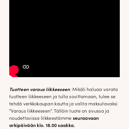
✕
Tuotteen varaus liikkeeseen
:
Mikäli haluaa varata
tuotteen liikkeeseen ja tulla sovittamaan, tulee se
tehdä verkkokaupan kautta ja valita maksutavaksi
”Varaus liikkeeseen”. Tällöin tuote on sivussa ja
noudettavissa liikkeestämme
seuraavaan
arkipäivään klo. 18.00 saakka.