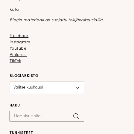
Kata
Blogin materiaali on suojattu tekijänoikeuslailla.
Facebook
Facebook
Instagram
Instagram
YouTube
YouTube
Pinterest
Pinterest
TikTok
TikTok
BLOGIARKISTO
Blogiarkisto
HAKU
Haku:
Hae
TUNNISTEET