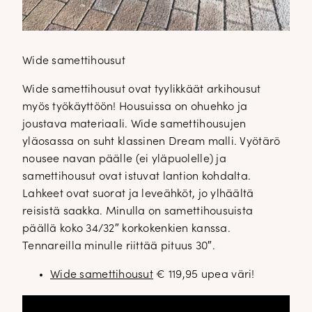
Wide samettihousut
Wide samettihousut ovat tyylikkäät arkihousut
myös työkäyttöön! Housuissa on ohuehko ja
joustava materiaali. Wide samettihousujen
yläosassa on suht klassinen Dream malli. Vyötärö
nousee navan päälle (ei yläpuolelle) ja
samettihousut ovat istuvat lantion kohdalta.
Lahkeet ovat suorat ja leveähköt, jo ylhäältä
reisistä saakka. Minulla on samettihousuista
päällä koko 34/32″ korkokenkien kanssa.
Tennareilla minulle riittää pituus 30″.
Wide samettihousut
€ 119,95 upea väri!