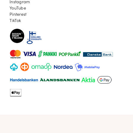
Instagram
Instagram
YouTube
YouTube
Pinterest
Pinterest
TikTok
TikTok