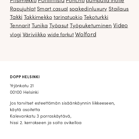
Pitsimekko
Pohtimisia
Poncho
pumpulia iholle
soakedinluxury
Stailaus
Rapujuhlat
Smart casual
Takki
Takkimekko
Tekoturkki
tarinatuokio
Video
Tennarit
Tunika
Työasut
Työpuketuminen
Wolford
Väriviikko
vlogi
wide farkut
DOPP HELSINKI
Yrjönkatu 21
00100 Helsinki
Jos tarvitset esteettömän sisäänkäynnin liikkeeseen,
käytä osoitetta
Kalevankatu 3 porraskäytävä,
hissi 2. kerrokseen ja soita ovikelloa