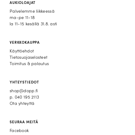
AUKIOLOAJAT
Palvelemme liikkeessä
ma-pe 11-18
la 11-15 kesällä 31.8. asti
VERKKOKAUPPA
Käyttöehdot
Tietosuojaselosteet
Toimitus & palautus
YHTEYSTIEDOT
shop@dopp.fi
p.
040 195 2113
Ota yhteyttä
SEURAA MEITÄ
Facebook
Facebook