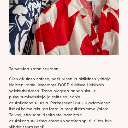
Tervetuloa Katan seuraan!
Olen aikuinen nainen, positiivinen ja aktiivinen yrittäjä.
Naisten vaateliikkeemme DOPP sijaitsee Helsingin
ydinkeskustassa. Tässä blogissa annan sinulle
pukeutumisvinkkejä ja esittelen ihania
asukokokonaisuuksia. Perheeseeni kuuluu aviomieheni
lisäksi kolme aikuista lasta ja mopsikoiramme Valora.
Toivon, että saat ideoita stailaamistani
asukokonaisuuksista omaan vaatekaappiisi. Kiitos, kun
viihdyt seurassani!