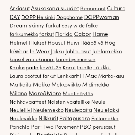
Arkiasut
Asukokonaisuudet
Culture
Beaumont
DOPPwoman
DAY
DOPP Helsinki
Dopphome
Dream skinny farkut
falke
easy wide
Gabor
farkut
Florida
Hame
farkkumekko
Housut
Högl
Helmet
Hiukset
Huivi
Hääpäivä
InWear
In Wear
Juhla-asut
Juhlamekko
Jakku
kapselivaatekaappi
karenbysimonsen
Kauluspaita
kevät-25
Korut
Laukku
lasalle
Mac
Lenkkarit
Matka-asu
Laura bootcut farkut
lii
Mekko
Matkailu
Mekkoviikko
Midimekko
Milano
More&More
Muotinäytös
Nahkavaatteet
Naisten vaateliike
Neule
Neuletakki
Neuleliivi
Neulemekko
Neulepaita
Neuleviikko
Nilkkurit
Paitapusero
Pallomekko
Part Two
PBO
Panchic
Pavement
perusasut