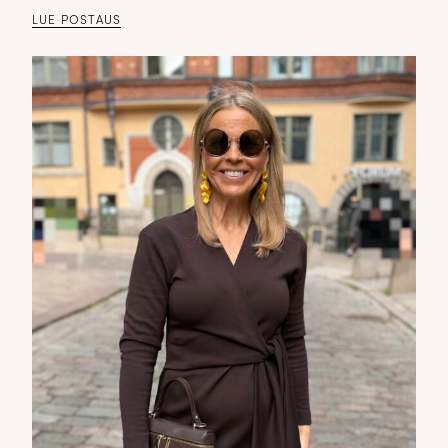
LUE POSTAUS
DOPP tyylikirje!
Tilaa tyylikirje ja inspiroidu ajattomasta tyylistä sekä uusista
näkökulmista pukeutumiseen — arkeen ja juhlaan. Uutiset,
uutuudet ja ajattomat ideat saapuvat suoraan sähköpostiisi!
Tilaa tyylikirje