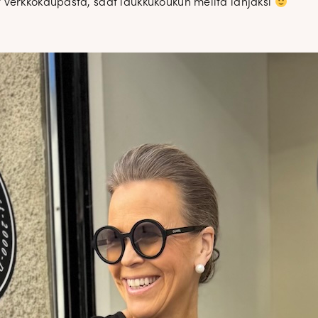
 verkkokaupasta, saat laukkukoukun meiltä lahjaksi