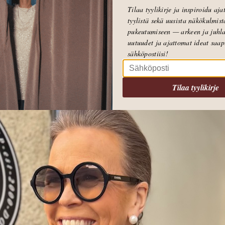
Tilaa tyylikirje ja inspiroidu aj
tyylistä sekä uusista näkökulmist
pukeutumiseen — arkeen ja juhla
uutuudet ja ajattomat ideat saa
sähköpostiisi!
Tilaa tyylikirje