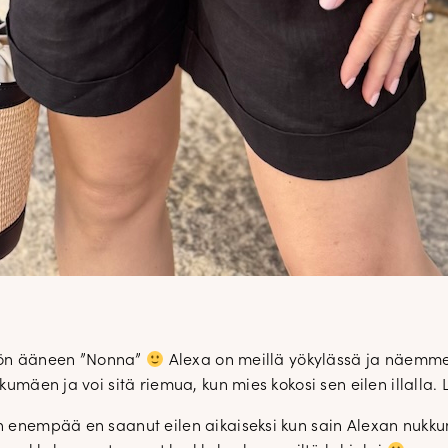
öön ääneen ”Nonna”
Alexa on meillä yökylässä ja näemme
umäen ja voi sitä riemua, kun mies kokosi sen eilen illalla. L
en enempää en saanut eilen aikaiseksi kun sain Alexan nukk