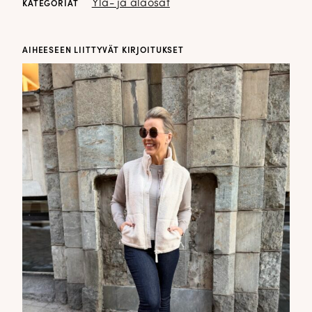
Ylä- ja alaosat
KATEGORIAT
AIHEESEEN LIITTYVÄT KIRJOITUKSET