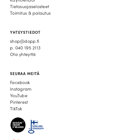
Käyttöehdot
Tietosuojaselosteet
Toimitus & palautus
YHTEYSTIEDOT
shop@dopp.fi
p.
040 195 2113
Ota yhteyttä
SEURAA MEITÄ
Facebook
Facebook
Instagram
Instagram
YouTube
YouTube
Pinterest
Pinterest
TikTok
TikTok