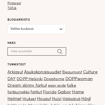
Pinterest
Pinterest
TikTok
TikTok
BLOGIARKISTO
Blogiarkisto
HAKU
Haku:
Hae
TUNNISTEET
Arkiasut
Asukokonaisuudet
Culture
Beaumont
DOPPwoman
DAY
DOPP Helsinki
Dopphome
Dream skinny farkut
falke
easy wide
Gabor
farkut
Florida
Hame
farkkumekko
Housut
Högl
Helmet
Hiukset
Huivi
Hääpäivä