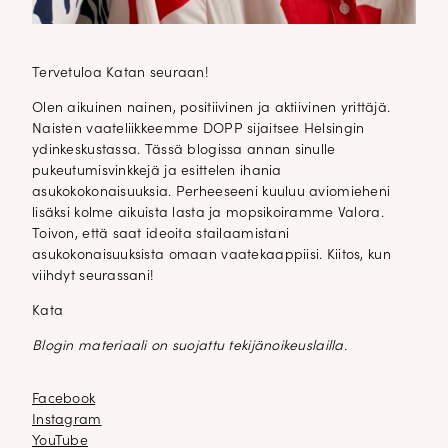
Tervetuloa Katan seuraan!
Olen aikuinen nainen, positiivinen ja aktiivinen yrittäjä.
Naisten vaateliikkeemme DOPP sijaitsee Helsingin
ydinkeskustassa. Tässä blogissa annan sinulle
pukeutumisvinkkejä ja esittelen ihania
asukokokonaisuuksia. Perheeseeni kuuluu aviomieheni
lisäksi kolme aikuista lasta ja mopsikoiramme Valora.
Toivon, että saat ideoita stailaamistani
asukokonaisuuksista omaan vaatekaappiisi. Kiitos, kun
viihdyt seurassani!
Kata
Blogin materiaali on suojattu tekijänoikeuslailla.
Facebook
Facebook
Instagram
Instagram
YouTube
YouTube