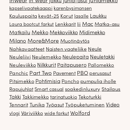
InWear
In Wear
Juhla-asut
Juhlamekko
Jakku
kapselivaatekaappi
karenbysimonsen
Kauluspaita
kevät-25
Korut
Laukku
lasalle
Mac
Lenkkarit
Matka-asu
Laura bootcut farkut
lii
Mekko
Matkailu
Mekkoviikko
Midimekko
Milano
More&More
Muotinäytös
Nahkavaatteet
Naisten vaateliike
Neule
Neuletakki
Neuleliivi
Neulemekko
Neulepaita
Neuleviikko
Nilkkurit
Paitapusero
Pallomekko
Part Two
PBO
Panchic
Pavement
perusasut
Pitsimekko
Pohtimisia
Poncho
pumpulia iholle
soakedinluxury
Stailaus
Rapujuhlat
Smart casual
Takki
Takkimekko
Tekoturkki
tarinatuokio
Video
Tennarit
Tunika
Työasut
Työpuketuminen
Wolford
Väriviikko
vlogi
wide farkut