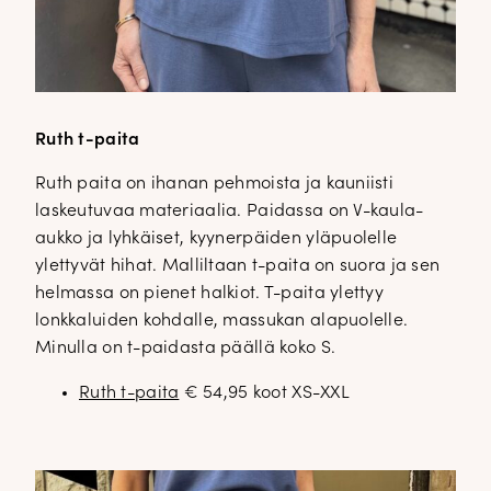
Ruth t-paita
Ruth paita on ihanan pehmoista ja kauniisti
laskeutuvaa materiaalia. Paidassa on V-kaula-
aukko ja lyhkäiset, kyynerpäiden yläpuolelle
ylettyvät hihat. Malliltaan t-paita on suora ja sen
helmassa on pienet halkiot. T-paita ylettyy
lonkkaluiden kohdalle, massukan alapuolelle.
Minulla on t-paidasta päällä koko S.
Ruth t-paita
€ 54,95 koot XS-XXL