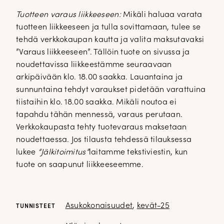
Tuotteen varaus liikkeeseen:
Mikäli haluaa varata
tuotteen liikkeeseen ja tulla sovittamaan, tulee se
DOPP tyylikirje!
tehdä verkkokaupan kautta ja valita maksutavaksi
”Varaus liikkeeseen”. Tällöin tuote on sivussa ja
noudettavissa liikkeestämme seuraavaan
Tilaa tyylikirje ja inspiroidu ajattomasta tyylistä sekä uusista
arkipäivään klo. 18.00 saakka. Lauantaina ja
näkökulmista pukeutumiseen — arkeen ja juhlaan. Uutiset,
sunnuntaina tehdyt varaukset pidetään varattuina
uutuudet ja ajattomat ideat saapuvat suoraan sähköpostiisi!
tiistaihin klo. 18.00 saakka. Mikäli noutoa ei
tapahdu tähän mennessä, varaus perutaan.
Tilaa tyylikirje
Verkkokaupasta tehty tuotevaraus maksetaan
noudettaessa. Jos tilausta tehdessä tilauksessa
lukee
“Jälkitoimitus”
laitamme tekstiviestin, kun
tuote on saapunut liikkeeseemme.
Asukokonaisuudet
,
kevät-25
TUNNISTEET