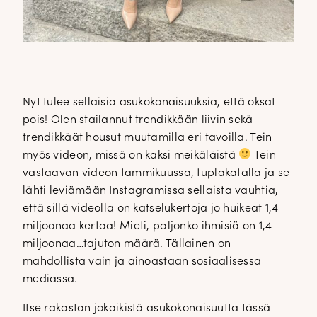
Nyt tulee sellaisia asukokonaisuuksia, että oksat
pois! Olen stailannut trendikkään liivin sekä
trendikkäät housut muutamilla eri tavoilla. Tein
myös videon, missä on kaksi meikäläistä
Tein
vastaavan videon tammikuussa, tuplakatalla ja se
lähti leviämään Instagramissa sellaista vauhtia,
että sillä videolla on katselukertoja jo huikeat 1,4
miljoonaa kertaa! Mieti, paljonko ihmisiä on 1,4
miljoonaa…tajuton määrä. Tällainen on
mahdollista vain ja ainoastaan sosiaalisessa
mediassa.
Itse rakastan jokaikistä asukokonaisuutta tässä