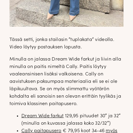
Tässä setti, jonka stailasin ”tuplakata” videolla.
Video löytyy postauksen lopusta.
Minulla on jalassa Dream Wide farkut ja liivin alla
minulla on paitis nimeltä Cally. Paitis löytyy
vaaleansinisen lisäksi valkoisena. Cally on
aavistuksen paksumpaa materiaalia eli se ei ole
läpikuultava. Se on myös slimmattu vyötärön
kohdalta eli sanoisin sen olevan erittäin tyylikäs ja
toimiva klassinen paitapusero.
Dream Wide farkut
129,95 pituudet 30″ ja 32″
(minulla on kuvassa jalassa koko 32/32″)
Cally paitapusero
€ 79,95 koot 34-46
myös