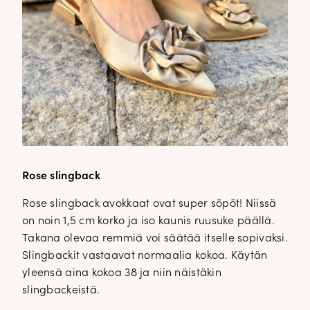
Rose slingback
Rose slingback avokkaat ovat super söpöt! Niissä
on noin 1,5 cm korko ja iso kaunis ruusuke päällä.
Takana olevaa remmiä voi säätää itselle sopivaksi.
Slingbackit vastaavat normaalia kokoa. Käytän
yleensä aina kokoa 38 ja niin näistäkin
slingbackeistä.