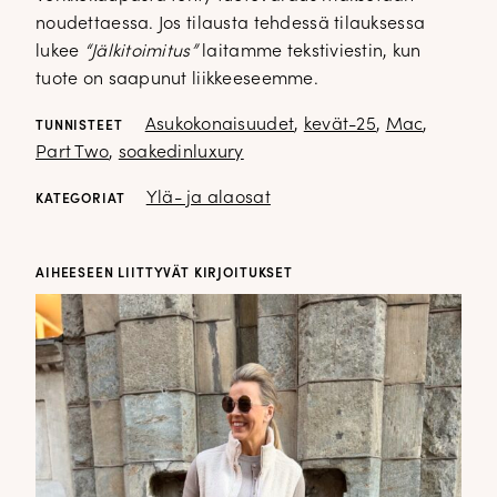
noudettaessa. Jos tilausta tehdessä tilauksessa
lukee
“Jälkitoimitus”
laitamme tekstiviestin, kun
tuote on saapunut liikkeeseemme.
Asukokonaisuudet
,
kevät-25
,
Mac
,
TUNNISTEET
Part Two
,
soakedinluxury
Ylä- ja alaosat
KATEGORIAT
AIHEESEEN LIITTYVÄT KIRJOITUKSET