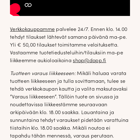
Verkkokauppamme
palvelee 24/7. Ennen klo. 14.00
tehdyt tilaukset lähtevät samana päivänä ma-pe.
Yli € 50,00 tilaukset toimitamme veloituksetta.
Vastaamme tuotetiedusteluihin/tilauksiin ma-pe
liikkeemme aukioloaikoina
shop@dopp.fi
Tuotteen varaus liikkeeseen:
Mikäli haluaa varata
tuotteen liikkeeseen ja tulla sovittamaan, tulee se
tehdä verkkokaupan kautta ja valita maksutavaksi
”Varaus liikkeeseen”. Tällöin tuote on sivussa ja
noudettavissa liikkeestämme seuraavaan
arkipäivään klo. 18.00 saakka. Lauantaina ja
sunnuntaina tehdyt varaukset pidetään varattuina
tiistaihin klo. 18.00 saakka. Mikäli noutoa ei
tapahdu tähän mennessä, varaus perutaan.