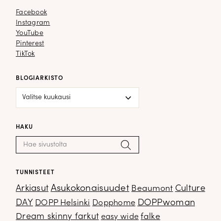
Facebook
Facebook
Instagram
Instagram
YouTube
YouTube
Pinterest
Pinterest
TikTok
TikTok
BLOGIARKISTO
Blogiarkisto
HAKU
Haku:
Hae
TUNNISTEET
Arkiasut
Asukokonaisuudet
Culture
Beaumont
DOPPwoman
DAY
DOPP Helsinki
Dopphome
Dream skinny farkut
falke
easy wide