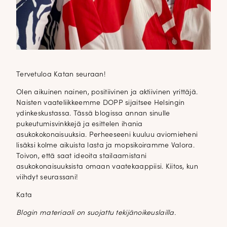
Tervetuloa Katan seuraan!
Olen aikuinen nainen, positiivinen ja aktiivinen yrittäjä.
Naisten vaateliikkeemme DOPP sijaitsee Helsingin
ydinkeskustassa. Tässä blogissa annan sinulle
pukeutumisvinkkejä ja esittelen ihania
asukokokonaisuuksia. Perheeseeni kuuluu aviomieheni
lisäksi kolme aikuista lasta ja mopsikoiramme Valora.
Toivon, että saat ideoita stailaamistani
asukokonaisuuksista omaan vaatekaappiisi. Kiitos, kun
viihdyt seurassani!
Kata
Blogin materiaali on suojattu tekijänoikeuslailla.