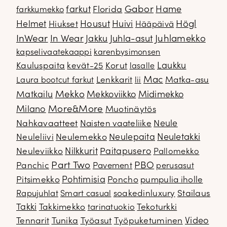
Gabor
farkut
Florida
Hame
farkkumekko
Housut
Högl
Helmet
Hiukset
Huivi
Hääpäivä
InWear
In Wear
Juhla-asut
Juhlamekko
Jakku
kapselivaatekaappi
karenbysimonsen
Kauluspaita
kevät-25
Korut
Laukku
lasalle
Mac
Lenkkarit
Matka-asu
Laura bootcut farkut
lii
Mekko
Matkailu
Mekkoviikko
Midimekko
Milano
More&More
Muotinäytös
Nahkavaatteet
Naisten vaateliike
Neule
Neuletakki
Neuleliivi
Neulemekko
Neulepaita
Neuleviikko
Nilkkurit
Paitapusero
Pallomekko
Part Two
PBO
Panchic
Pavement
perusasut
Pitsimekko
Pohtimisia
Poncho
pumpulia iholle
soakedinluxury
Stailaus
Rapujuhlat
Smart casual
Takki
Takkimekko
Tekoturkki
tarinatuokio
Video
Tennarit
Tunika
Työasut
Työpuketuminen