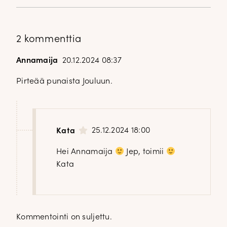
uutuudet ja ajattomat ideat saapuvat suoraan sähköpostiisi!
Tilaa tyylikirje
2 kommenttia
Annamaija
20.12.2024 08:37
Pirteää punaista Jouluun.
25.12.2024 18:00
Kata
Hei Annamaija
Jep, toimii
Kata
Kommentointi on suljettu.