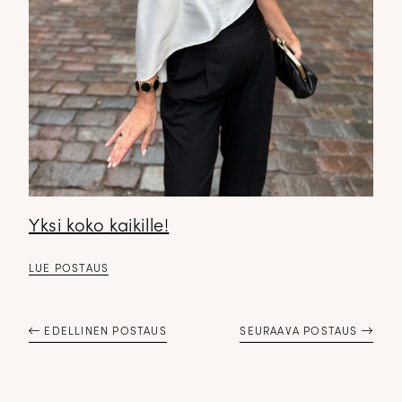
✕
Yksi koko kaikille!
LUE POSTAUS
DOPP tyylikirje!
EDELLINEN POSTAUS
SEURAAVA POSTAUS
Tilaa tyylikirje ja inspiroidu ajattomasta tyylistä sekä uusista
näkökulmista pukeutumiseen — arkeen ja juhlaan. Uutiset,