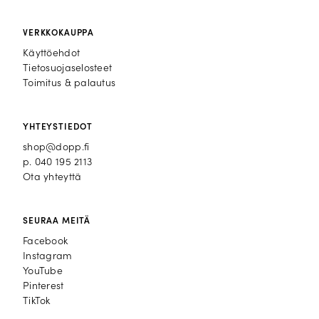
VERKKOKAUPPA
Käyttöehdot
Tietosuojaselosteet
Toimitus & palautus
YHTEYSTIEDOT
shop@dopp.fi
p.
040 195 2113
Ota yhteyttä
SEURAA MEITÄ
Facebook
Facebook
Instagram
Instagram
YouTube
YouTube
Pinterest
Pinterest
TikTok
TikTok