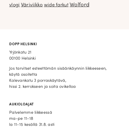
Wolford
Väriviikko
vlogi
wide farkut
DOPP HELSINKI
Yrjönkatu 21
00100 Helsinki
Jos tarvitset esteettömän sisäänkäynnin liikkeeseen,
käytä osoitetta
Kalevankatu 3 porraskäytävä,
hissi 2. kerrokseen ja soita ovikelloa
AUKIOLOAJAT
Palvelemme liikkeessä
ma-pe 11-18
la 11-15 kesällä 31.8. asti