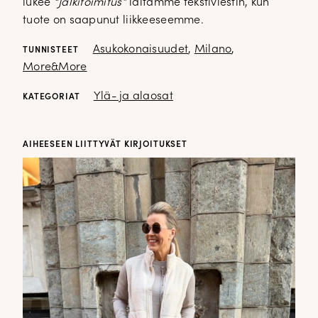
lukee
“Jälkitoimitus”
laitamme tekstiviestin, kun
tuote on saapunut liikkeeseemme.
Asukokonaisuudet
,
Milano
,
TUNNISTEET
More&More
Ylä- ja alaosat
KATEGORIAT
AIHEESEEN LIITTYVÄT KIRJOITUKSET