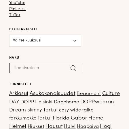
YouTube
YouTube
Pinterest
Pinterest
TikTok
TikTok
BLOGIARKISTO
Blogiarkisto
HAKU
Haku:
Hae
TUNNISTEET
Arkiasut
Asukokonaisuudet
Culture
Beaumont
DOPPwoman
DAY
DOPP Helsinki
Dopphome
Dream skinny farkut
falke
easy wide
Gabor
farkut
Florida
Hame
farkkumekko
Housut
Högl
Helmet
Hiukset
Huivi
Hääpäivä