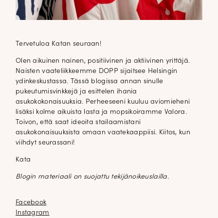
Tervetuloa Katan seuraan!
Olen aikuinen nainen, positiivinen ja aktiivinen yrittäjä.
Naisten vaateliikkeemme DOPP sijaitsee Helsingin
ydinkeskustassa. Tässä blogissa annan sinulle
pukeutumisvinkkejä ja esittelen ihania
asukokokonaisuuksia. Perheeseeni kuuluu aviomieheni
lisäksi kolme aikuista lasta ja mopsikoiramme Valora.
Toivon, että saat ideoita stailaamistani
asukokonaisuuksista omaan vaatekaappiisi. Kiitos, kun
viihdyt seurassani!
Kata
Blogin materiaali on suojattu tekijänoikeuslailla.
Facebook
Facebook
Instagram
Instagram