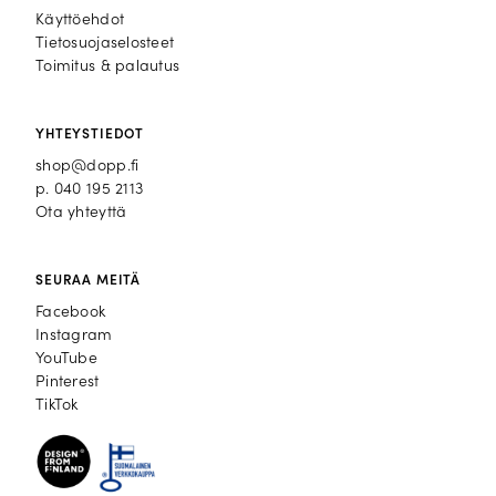
Käyttöehdot
Tietosuojaselosteet
Toimitus & palautus
YHTEYSTIEDOT
shop@dopp.fi
p.
040 195 2113
Ota yhteyttä
SEURAA MEITÄ
Facebook
Facebook
Instagram
Instagram
YouTube
YouTube
Pinterest
Pinterest
TikTok
TikTok