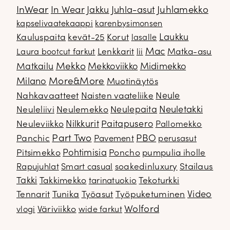
InWear
In Wear
Juhla-asut
Juhlamekko
Jakku
kapselivaatekaappi
karenbysimonsen
Kauluspaita
kevät-25
Korut
Laukku
lasalle
Mac
Lenkkarit
Matka-asu
Laura bootcut farkut
lii
Mekko
Matkailu
Mekkoviikko
Midimekko
Milano
More&More
Muotinäytös
Nahkavaatteet
Naisten vaateliike
Neule
Neuletakki
Neuleliivi
Neulemekko
Neulepaita
Neuleviikko
Nilkkurit
Paitapusero
Pallomekko
Part Two
PBO
Panchic
Pavement
perusasut
Pitsimekko
Pohtimisia
Poncho
pumpulia iholle
soakedinluxury
Stailaus
Rapujuhlat
Smart casual
Takki
Takkimekko
Tekoturkki
tarinatuokio
Video
Tennarit
Tunika
Työasut
Työpuketuminen
Wolford
Väriviikko
vlogi
wide farkut