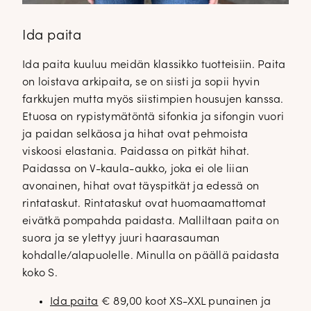
Ida paita
Ida paita kuuluu meidän klassikko tuotteisiin. Paita
on loistava arkipaita, se on siisti ja sopii hyvin
farkkujen mutta myös siistimpien housujen kanssa.
Etuosa on rypistymätöntä sifonkia ja sifongin vuori
ja paidan selkäosa ja hihat ovat pehmoista
viskoosi elastania. Paidassa on pitkät hihat.
Paidassa on V-kaula-aukko, joka ei ole liian
avonainen, hihat ovat täyspitkät ja edessä on
rintataskut. Rintataskut ovat huomaamattomat
eivätkä pompahda paidasta. Malliltaan paita on
suora ja se ylettyy juuri haarasauman
kohdalle/alapuolelle. Minulla on päällä paidasta
koko S.
Ida paita
€ 89,00 koot XS-XXL punainen ja