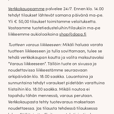
Verkkokauppamme
palvelee 24/7. Ennen klo. 14.00
tehdyt tilaukset lähtevät samana päivänä ma-pe.
Yli € 50,00 tilaukset toimitamme veloituksetta.
Vastaamme tuotetiedusteluihin/tilauksiin ma-pe
liikkeemme aukioloaikoina
shop@dopp.fi
Tuotteen varaus liikkeeseen:
Mikäli haluaa varata
tuotteen liikkeeseen ja tulla sovittamaan, tulee se
tehdä verkkokaupan kautta ja valita maksutavaksi
”Varaus liikkeeseen”. Tällöin tuote on sivussa ja
noudettavissa liikkeestämme seuraavaan
arkipäivään klo. 18.00 saakka. Lauantaina ja
sunnuntaina tehdyt varaukset pidetään varattuina
tiistaihin klo. 18.00 saakka. Mikäli noutoa ei
tapahdu tähän mennessä, varaus perutaan.
Verkkokaupasta tehty tuotevaraus maksetaan
noudettaessa. Jos tilausta tehdessä tilauksessa