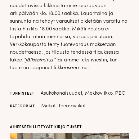
noudettavissa liikkeestämme seuraavaan
arkipäivään klo. 18.00 saakka. Lauantaina ja
sunnuntaina tehdyt varaukset pidetään varattuina
tiistaihin klo. 18.00 saakka. Mikäli noutoa ei
tapahdu tähän mennessä, varaus perutaan.
Verkkokaupasta tehty tuotevaraus maksetaan
noudettaessa. Jos tilausta tehdessä tilauksessa
lukee
“Jälkitoimitus”
laitamme tekstiviestin, kun
tuote on saapunut liikkeeseemme.
Asukokonaisuudet
,
Mekkoviikko
,
PBO
TUNNISTEET
Mekot
,
Teemaviikot
KATEGORIAT
AIHEESEEN LIITTYVÄT KIRJOITUKSET