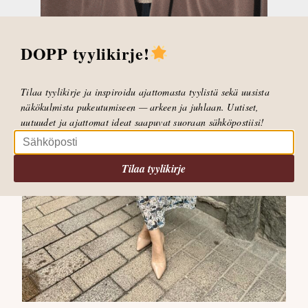
DOPP tyylikirje!
Tilaa tyylikirje ja inspiroidu ajattomasta tyylistä sekä uusista
näkökulmista pukeutumiseen — arkeen ja juhlaan. Uutiset,
uutuudet ja ajattomat ideat saapuvat suoraan sähköpostiisi!
Tilaa tyylikirje