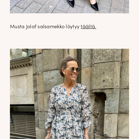
Musta Jolaf salsamekko löytyy
täältä.