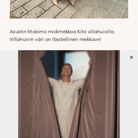
Asustin Mobimo midimekkoa Kita villahuivilla.
Villahuivin väri on täydellinen mekkoon!
Kita villahuivi
€ 54,95 keskisininen ja
safari
✕
Korvakorut Tukholma
€ 24,00
Helmirannekoru
€ 19,00
Myös safarin värinen Kita huivi sopii
Mobimo mekkoon todella kauniisti!