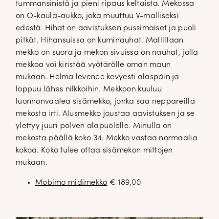
tummansinistä ja pieni ripaus keltaista. Mekossa
on O-kaula-aukko, joka muuttuu V-malliseksi
edestä. Hihat on aavistuksen pussimaiset ja puoli
pitkät. Hihansuissa on kuminauhat. Malliltaan
mekko on suora ja mekon sivuissa on nauhat, jolla
mekkoa voi kiristää vyötärölle oman maun
mukaan. Helma levenee kevyesti alaspäin ja
loppuu lähes nilkkoihin. Mekkoon kuuluu
luonnonvaalea sisämekko, jonka saa neppareilla
mekosta irti. Alusmekko joustaa aavistuksen ja se
ylettyy juuri polven alapuolelle. Minulla on
mekosta päällä koko 34. Mekko vastaa normaalia
kokoa. Koko tulee ottaa sisämekon mittojen
mukaan.
Mobimo midimekko
€ 189,00