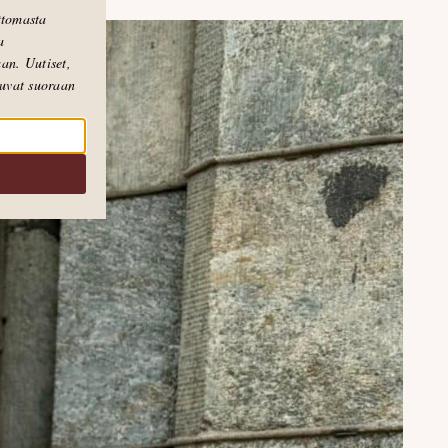
attomasta
a
an. Uutiset,
puvat suoraan