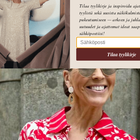
Tilaa tyylikirje ja inspiroidu aj
tyylistä sekä uusista näkökulmist
pukeutumiseen — arkeen ja juhla
uutuudet ja ajattomat ideat saa
sähköpostiisi!
Tilaa tyylikirje