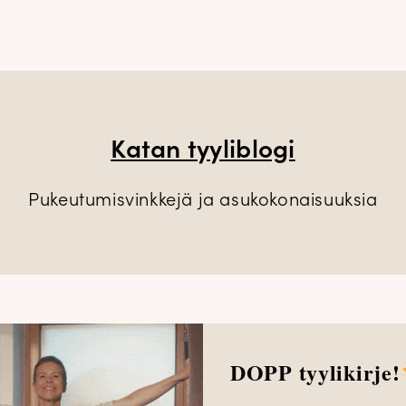
Katan tyyliblogi
Pukeutumisvinkkejä ja asukokonaisuuksia
DOPP tyylikirje!
a video