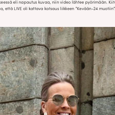
kkeessä eli napautus kuvaa, niin video lähtee pyörimään. Kii
 että LIVE oli kattava katsaus liikkeen ”Kevään-24 muotiin”