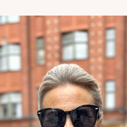
uutuudet ja ajattomat ideat saa
sähköpostiisi!
Tilaa tyylikirje