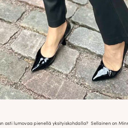
DOPP tyylikirje!
Tilaa tyylikirje ja inspiroidu aj
tyylistä sekä uusista näkökulmist
luun asti lumovaa pienellä yksityiskohdalla? Sellainen on Minr
pukeutumiseen — arkeen ja juhla