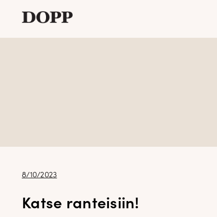
Etusivu
Avaa
Verkkokauppa
alavalikko
Tyyliblogi
Avaa
Brändi
alavalikko
Yhteystiedot
Julkaistu
8/10/2023
Katse ranteisiin!