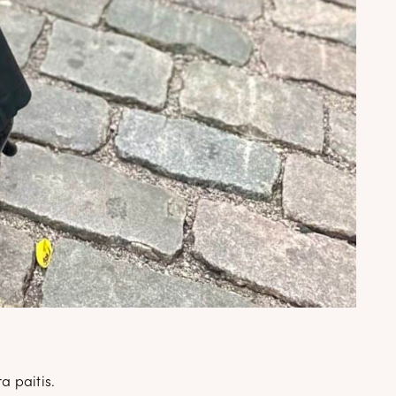
✕
attomasta
a
a paitis.
an. Uutiset,