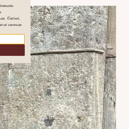
attomasta
a
an. Uutiset,
puvat suoraan