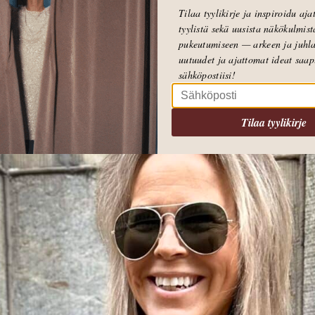
Tilaa tyylikirje ja inspiroidu aj
tyylistä sekä uusista näkökulmist
pukeutumiseen — arkeen ja juhla
uutuudet ja ajattomat ideat saa
sähköpostiisi!
Tilaa tyylikirje