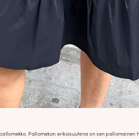
tt pallomekko. Pallomekon erikoisuutena on sen pallomaine