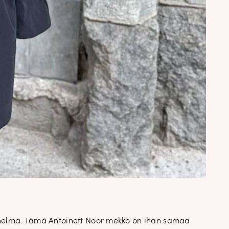
n helma. Tämä Antoinett Noor mekko on ihan samaa