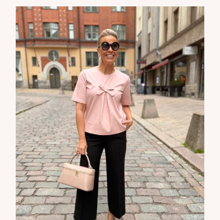
uutuudet ja ajattomat ideat saapuvat suoraan sähköpostiisi!
Tilaa tyylikirje