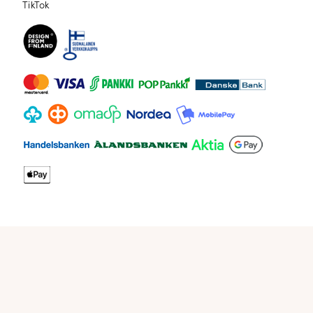
TikTok
TikTok