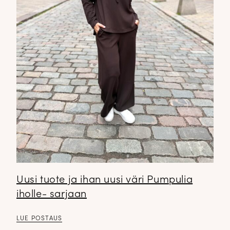
✕
Uusi tuote ja ihan uusi väri Pumpulia
DOPP tyylikirje!
iholle- sarjaan
Tilaa tyylikirje ja inspiroidu ajattomasta tyylistä sekä uusista
LUE POSTAUS
näkökulmista pukeutumiseen — arkeen ja juhlaan. Uutiset,