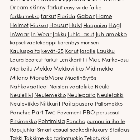
Dream skinny farkut
falke
easy wide
Gabor
farkut
Florida
Hame
farkkumekko
Housut
Högl
Helmet
Hiukset
Huivi
Hääpäivä
InWear
In Wear
Juhla-asut
Juhlamekko
Jakku
kapselivaatekaappi
karenbysimonsen
Kauluspaita
kevät-25
Korut
Laukku
lasalle
Mac
Lenkkarit
Matka-asu
Laura bootcut farkut
lii
Mekko
Matkailu
Mekkoviikko
Midimekko
Milano
More&More
Muotinäytös
Nahkavaatteet
Naisten vaateliike
Neule
Neuletakki
Neuleliivi
Neulemekko
Neulepaita
Neuleviikko
Nilkkurit
Paitapusero
Pallomekko
Part Two
PBO
Panchic
Pavement
perusasut
Pitsimekko
Pohtimisia
Poncho
pumpulia iholle
soakedinluxury
Stailaus
Rapujuhlat
Smart casual
Takki
Takkimekko
Tekoturkki
tarinatuokio