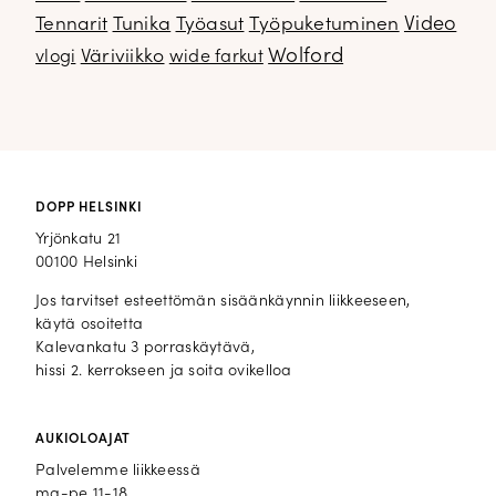
Video
Tennarit
Tunika
Työasut
Työpuketuminen
Wolford
Väriviikko
vlogi
wide farkut
DOPP HELSINKI
Yrjönkatu 21
00100 Helsinki
Jos tarvitset esteettömän sisäänkäynnin liikkeeseen,
käytä osoitetta
Kalevankatu 3 porraskäytävä,
hissi 2. kerrokseen ja soita ovikelloa
AUKIOLOAJAT
Palvelemme liikkeessä
ma-pe 11-18