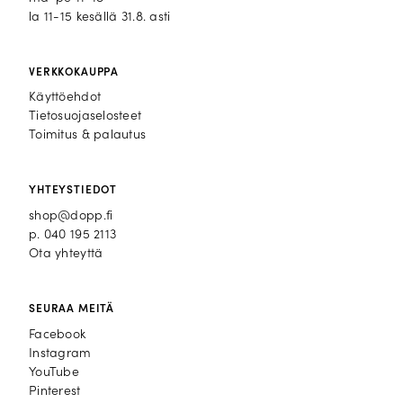
la 11-15 kesällä 31.8. asti
VERKKOKAUPPA
Käyttöehdot
Tietosuojaselosteet
Toimitus & palautus
YHTEYSTIEDOT
shop@dopp.fi
p.
040 195 2113
Ota yhteyttä
SEURAA MEITÄ
Facebook
Facebook
Instagram
Instagram
YouTube
YouTube
Pinterest
Pinterest