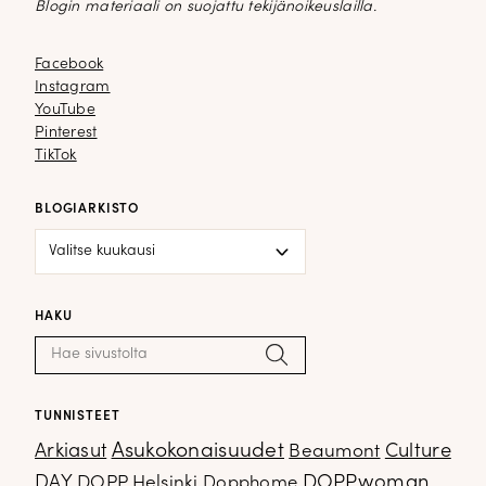
Blogin materiaali on suojattu tekijänoikeuslailla.
Facebook
Facebook
Instagram
Instagram
YouTube
YouTube
Pinterest
Pinterest
TikTok
TikTok
BLOGIARKISTO
Blogiarkisto
HAKU
Haku:
Hae
TUNNISTEET
Arkiasut
Asukokonaisuudet
Culture
Beaumont
DOPPwoman
DAY
DOPP Helsinki
Dopphome