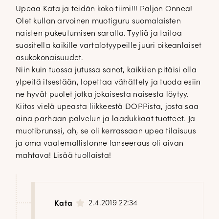
Upeaa Kata ja teidän koko tiimi!!! Paljon Onnea!
Olet kullan arvoinen muotiguru suomalaisten
naisten pukeutumisen saralla. Tyyliä ja taitoa
suositella kaikille vartalotyypeille juuri oikeanlaiset
asukokonaisuudet.
Niin kuin tuossa jutussa sanot, kaikkien pitäisi olla
ylpeitä itsestään, lopettaa vähättely ja tuoda esiin
ne hyvät puolet jotka jokaisesta naisesta löytyy.
Kiitos vielä upeasta liikkeestä DOPPista, josta saa
aina parhaan palvelun ja laadukkaat tuotteet. Ja
muotibrunssi, ah, se oli kerrassaan upea tilaisuus
ja oma vaatemallistonne lanseeraus oli aivan
mahtava! Lisää tuollaista!
2.4.2019 22:34
Kata