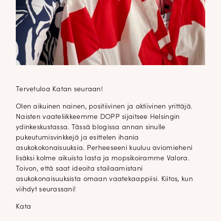
Tervetuloa Katan seuraan!
Olen aikuinen nainen, positiivinen ja aktiivinen yrittäjä.
Naisten vaateliikkeemme DOPP sijaitsee Helsingin
ydinkeskustassa. Tässä blogissa annan sinulle
pukeutumisvinkkejä ja esittelen ihania
asukokokonaisuuksia. Perheeseeni kuuluu aviomieheni
lisäksi kolme aikuista lasta ja mopsikoiramme Valora.
Toivon, että saat ideoita stailaamistani
asukokonaisuuksista omaan vaatekaappiisi. Kiitos, kun
viihdyt seurassani!
Kata