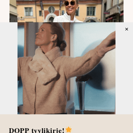
✕
DOPP tyylikirje!