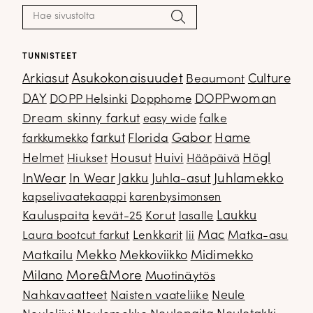
Haku:
Hae
TUNNISTEET
Arkiasut
Asukokonaisuudet
Culture
Beaumont
DOPPwoman
DAY
DOPP Helsinki
Dopphome
Dream skinny farkut
falke
easy wide
Gabor
farkut
Florida
Hame
farkkumekko
Housut
Högl
Helmet
Hiukset
Huivi
Hääpäivä
InWear
In Wear
Juhla-asut
Juhlamekko
Jakku
kapselivaatekaappi
karenbysimonsen
Kauluspaita
kevät-25
Korut
Laukku
lasalle
Mac
Lenkkarit
Matka-asu
Laura bootcut farkut
lii
Mekko
Matkailu
Mekkoviikko
Midimekko
Milano
More&More
Muotinäytös
Nahkavaatteet
Naisten vaateliike
Neule