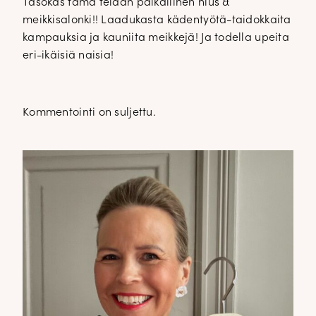
Tasokas tämä teidän paikallinen hius &
meikkisalonki!! Laadukasta kädentyötä-taidokkaita
kampauksia ja kauniita meikkejä! Ja todella upeita
eri-ikäisiä naisia!
Kommentointi on suljettu.