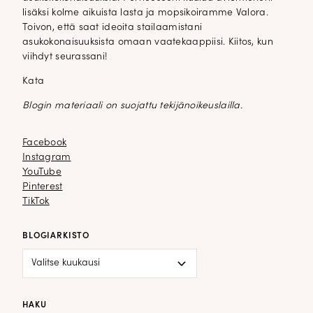
lisäksi kolme aikuista lasta ja mopsikoiramme Valora.
Toivon, että saat ideoita stailaamistani
asukokonaisuuksista omaan vaatekaappiisi. Kiitos, kun
viihdyt seurassani!
Kata
Blogin materiaali on suojattu tekijänoikeuslailla.
Facebook
Facebook
Instagram
Instagram
YouTube
YouTube
Pinterest
Pinterest
TikTok
TikTok
BLOGIARKISTO
Blogiarkisto
HAKU