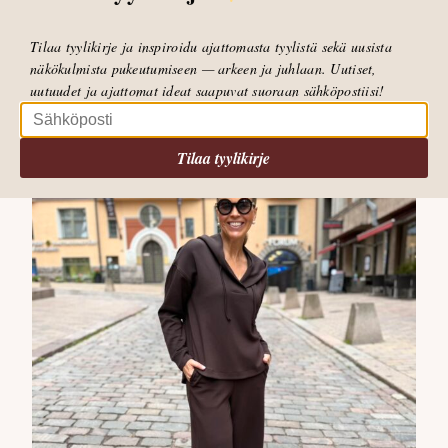
Meidän uusi tuotemerkki!
Tilaa tyylikirje ja inspiroidu ajattomasta tyylistä sekä uusista
näkökulmista pukeutumiseen — arkeen ja juhlaan. Uutiset,
LUE POSTAUS
uutuudet ja ajattomat ideat saapuvat suoraan sähköpostiisi!
Tilaa tyylikirje