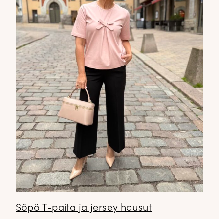
Söpö T-paita ja jersey housut