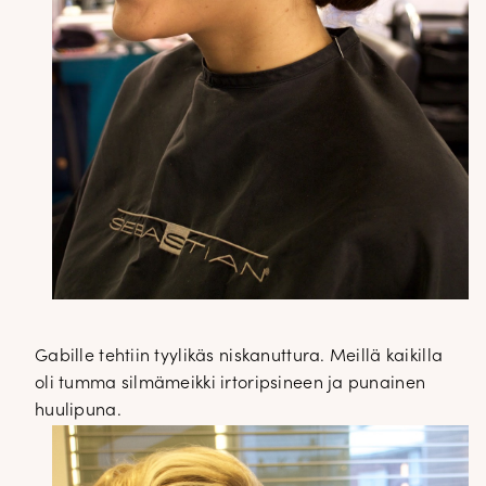
Gabille tehtiin tyylikäs niskanuttura. Meillä kaikilla
oli tumma silmämeikki irtoripsineen ja punainen
huulipuna.