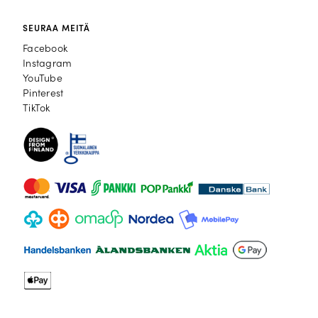
SEURAA MEITÄ
Facebook
Facebook
Instagram
Instagram
YouTube
YouTube
Pinterest
Pinterest
TikTok
TikTok