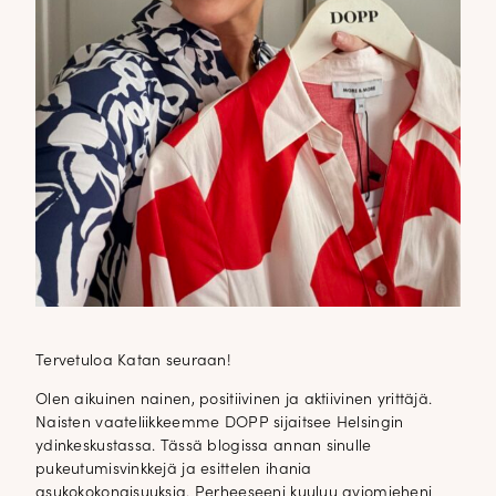
Tervetuloa Katan seuraan!
Olen aikuinen nainen, positiivinen ja aktiivinen yrittäjä.
Naisten vaateliikkeemme DOPP sijaitsee Helsingin
ydinkeskustassa. Tässä blogissa annan sinulle
pukeutumisvinkkejä ja esittelen ihania
asukokokonaisuuksia. Perheeseeni kuuluu aviomieheni