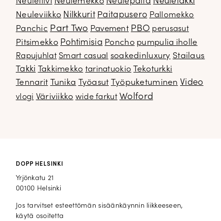
Neuletakki
Neuleliivi
Neulemekko
Neulepaita
Neuleviikko
Nilkkurit
Paitapusero
Pallomekko
Part Two
PBO
Panchic
Pavement
perusasut
Pitsimekko
Pohtimisia
Poncho
pumpulia iholle
soakedinluxury
Stailaus
Rapujuhlat
Smart casual
Takki
Takkimekko
Tekoturkki
tarinatuokio
Video
Tennarit
Tunika
Työasut
Työpuketuminen
Wolford
Väriviikko
vlogi
wide farkut
DOPP HELSINKI
Yrjönkatu 21
00100 Helsinki
Jos tarvitset esteettömän sisäänkäynnin liikkeeseen,
käytä osoitetta