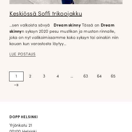
Keskiössä Soffi trikoojakku
…sen valkoista sävyä
Dream skinny
Tässä on
Dream
skinny
n syksyn 2020 pesu mustikan ja mustan rinnalle,
joka on nyt valikoimissamme koko syksyn tai ainakin niin
kauan kun varastosta löytyy…
LUE POSTAUS
Artikkelien
1
2
3
4
…
63
64
65
sivutus
Seuraava
DOPP HELSINKI
Yrjönkatu 21
00100 Helsinki