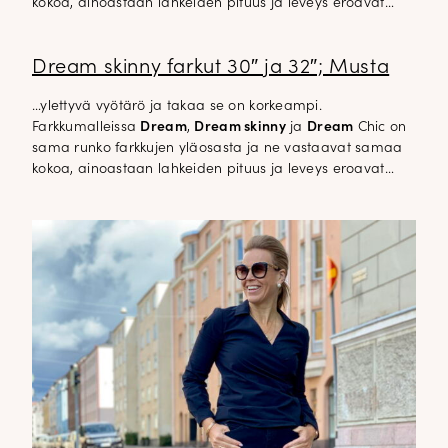
kokoa, ainoastaan lahkeiden pituus ja leveys eroavat…
Dream skinny farkut 30″ ja 32″; Musta
…ylettyvä vyötärö ja takaa se on korkeampi.
Farkkumalleissa
Dream
,
Dream skinny
ja
Dream
Chic on
sama runko farkkujen yläosasta ja ne vastaavat samaa
kokoa, ainoastaan lahkeiden pituus ja leveys eroavat…