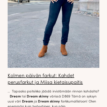
Kolmen päivän farkut: Kahdet
perusfarkut ja Miisa kietaisupaitis
… Tapaako paitsikka jäädä irvistämään rinnan kohdalta?
Dream
tai
Dream skinny
värissä D869 Tämä on syksyn
uusi väri
Dream
ja
Dream skinny
farkkumallistoon! Olen
enemmän kuin tyytyväinen, kun näin…