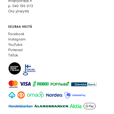
shop@dopp.fi
p.
040 195 2113
Ota yhteyttä
SEURAA MEITÄ
Facebook
Facebook
Instagram
Instagram
YouTube
YouTube
Pinterest
Pinterest
TikTok
TikTok