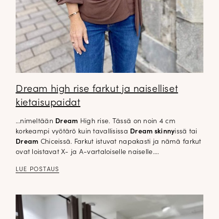
Dream high rise farkut ja naiselliset
kietaisupaidat
…nimeltään
Dream
High rise. Tässä on noin 4 cm
korkeampi vyötärö kuin tavallisissa
Dream skinny
issä tai
Dream
Chiceissä. Farkut istuvat napakasti ja nämä farkut
ovat loistavat X- ja A-vartaloiselle naiselle….
LUE POSTAUS