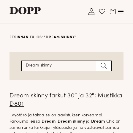
My
Avaa/s
Cart
Wishlist
account
valikk
Etusivu
ETSINNÄN TULOS: "
DREAM SKINNY
"
Ole hyvä ja lisää ensimmäinen tuote
Ostoskori on tyhjä.
Avaa
Verkkokauppa
toivelistallesi
alavalikko
Asiakaspalvelu: 040 195 2113
Tyyliblogi
shop@dopp.fi
Haku:
Hae
Avaa
Brändi
Asiakaspalvelu: 040 195 2113
alavalikko
shop@dopp.fi
Yhteystiedot
LUO UUSI ASIAKKUUS
Etsi:
Haku
Dream skinny farkut 30″ ja 32″; Mustikka
UNOHDITKO SALASANASI?
D801
…vyötärö ja takaa se on aavistuksen korkeampi.
Farkkumalleissa
Dream
,
Dream skinny
ja
Dream
Chic on
sama runko farkkujen yläosasta ja ne vastaavat samaa