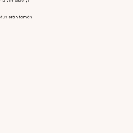
la viimeistellyt
itetun erän tämän