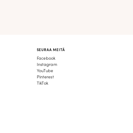
SEURAA MEITÄ
Facebook
Facebook
Instagram
Instagram
YouTube
YouTube
Pinterest
Pinterest
TikTok
TikTok