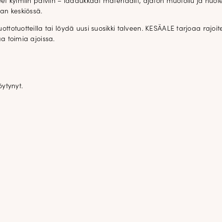
et kylmiin päiviin – laadukkaat materiaalit, ajaton muotoilu ja huolel
aan keskiössä.
ottotuotteilla tai löydä uusi suosikki talveen. KESÄALE tarjoaa rajo
a toimia ajoissa.
öytynyt.