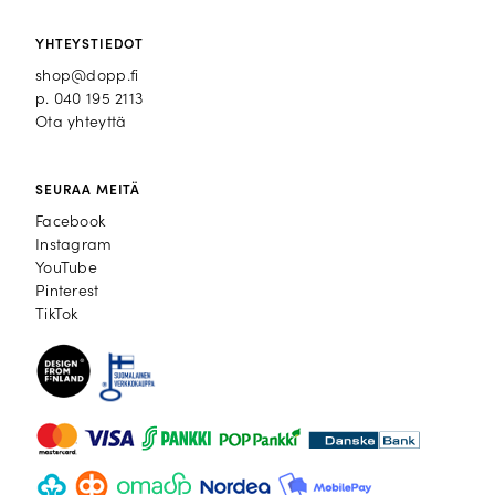
YHTEYSTIEDOT
shop@dopp.fi
p.
040 195 2113
Ota yhteyttä
SEURAA MEITÄ
Facebook
Facebook
Instagram
Instagram
YouTube
YouTube
Pinterest
Pinterest
TikTok
TikTok