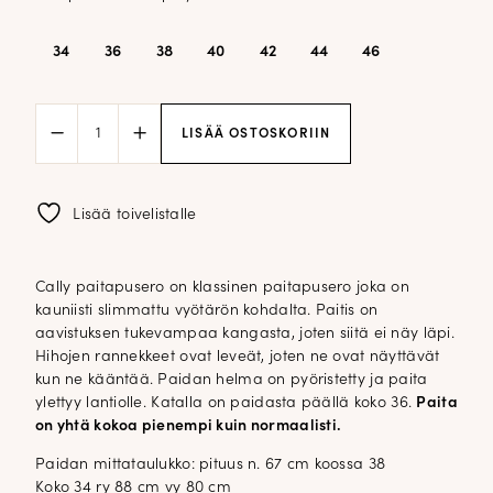
34
36
38
40
42
44
46
Cally
LISÄÄ OSTOSKORIIN
paitapusero;
vaaleansininen
määrä
Lisää toivelistalle
Cally paitapusero on klassinen paitapusero joka on
kauniisti slimmattu vyötärön kohdalta. Paitis on
aavistuksen tukevampaa kangasta, joten siitä ei näy läpi.
Hihojen rannekkeet ovat leveät, joten ne ovat näyttävät
kun ne kääntää. Paidan helma on pyöristetty ja paita
ylettyy lantiolle. Katalla on paidasta päällä koko 36.
Paita
on yhtä kokoa pienempi kuin normaalisti.
Paidan mittataulukko: pituus n. 67 cm koossa 38
Koko 34 ry 88 cm vy 80 cm