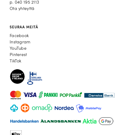
p.
040 195 2113
Ota yhteyttä
SEURAA MEITÄ
Facebook
Facebook
Instagram
Instagram
YouTube
YouTube
Pinterest
Pinterest
TikTok
TikTok