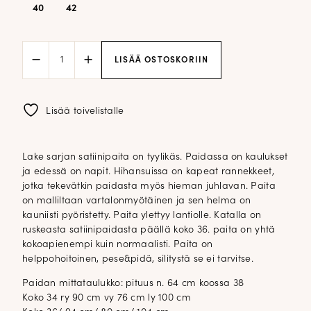
40
42
Lake
LISÄÄ OSTOSKORIIN
satiinipaitapusero;
tummanruskea
määrä
Lisää toivelistalle
Lake sarjan satiinipaita on tyylikäs. Paidassa on kaulukset
ja edessä on napit. Hihansuissa on kapeat rannekkeet,
jotka tekevätkin paidasta myös hieman juhlavan. Paita
on malliltaan vartalonmyötäinen ja sen helma on
kauniisti pyöristetty. Paita ylettyy lantiolle. Katalla on
ruskeasta satiinipaidasta päällä koko 36. paita on yhtä
kokoapienempi kuin normaalisti. Paita on
helppohoitoinen, pese&pidä, silitystä se ei tarvitse.
Paidan mittataulukko: pituus n. 64 cm koossa 38
Koko 34 ry 90 cm vy 76 cm ly 100 cm