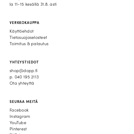
la 11-15 kesällä 31.8. asti
VERKKOKAUPPA
Käyttöehdot
Tietosuojaselosteet
Toimitus & palautus
YHTEYSTIEDOT
shop@dopp.fi
p.
040 195 2113
Ota yhteyttä
SEURAA MEITÄ
Facebook
Facebook
Instagram
Instagram
YouTube
YouTube
Pinterest
Pinterest