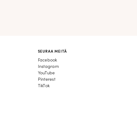
SEURAA MEITÄ
Facebook
Facebook
Instagram
Instagram
YouTube
YouTube
Pinterest
Pinterest
TikTok
TikTok