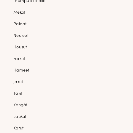
"Pumpulia iholle"
Mekot
Paidat
Neuleet
Housut
Farkut
Hameet
Jakut
Takit
Kengät
Laukut
Korut