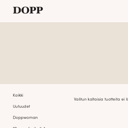
Etusivu
Avaa
Verkkokauppa
alavalikko
Tyyliblogi
Avaa
Brändi
alavalikko
Yhteystiedot
Tuoteosastot
Kaikki
Valitun kaltaisia tuotteita ei l
Uutuudet
Doppwoman