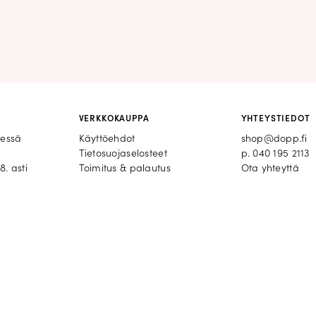
VERKKOKAUPPA
YHTEYSTIEDOT
eessä
Käyttöehdot
shop@dopp.fi
Tietosuojaselosteet
p.
040 195 2113
8. asti
Toimitus & palautus
Ota yhteyttä