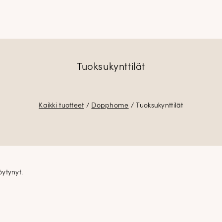
Tuoksukynttilät
Kaikki tuotteet
/
Dopphome
/ Tuoksukynttilät
öytynyt.