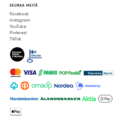
SEURAA MEITÄ
Facebook
Facebook
Instagram
Instagram
YouTube
YouTube
Pinterest
Pinterest
TikTok
TikTok