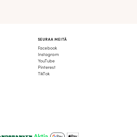
SEURAA MEITÄ
Facebook
Facebook
Instagram
Instagram
YouTube
YouTube
Pinterest
Pinterest
TikTok
TikTok