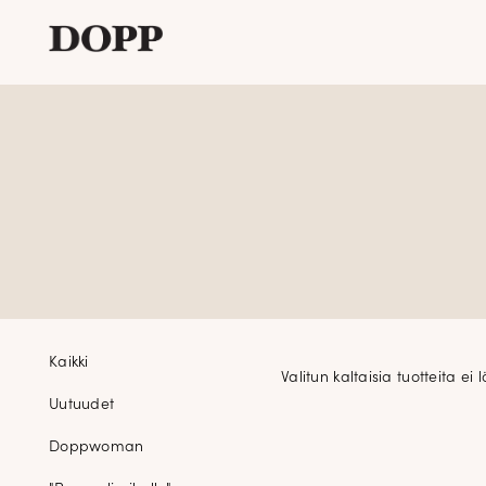
Etusivu
Avaa
Verkkokauppa
alavalikko
Tyyliblogi
Avaa
Brändi
alavalikko
Yhteystiedot
Tuoteosastot
Kaikki
Valitun kaltaisia tuotteita ei l
Uutuudet
Doppwoman