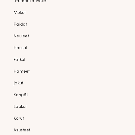
"Pumpulia iholle"
Mekot
Paidat
Neuleet
Housut
Farkut
Hameet
Jakut
Kengät
Laukut
Korut
Asusteet