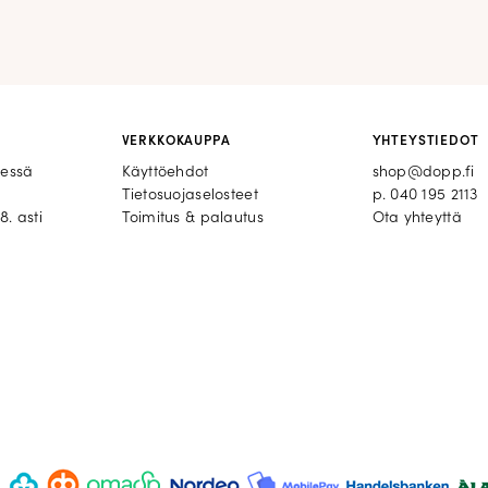
VERKKOKAUPPA
YHTEYSTIEDOT
eessä
Käyttöehdot
shop@dopp.fi
Tietosuojaselosteet
p.
040 195 2113
8. asti
Toimitus & palautus
Ota yhteyttä