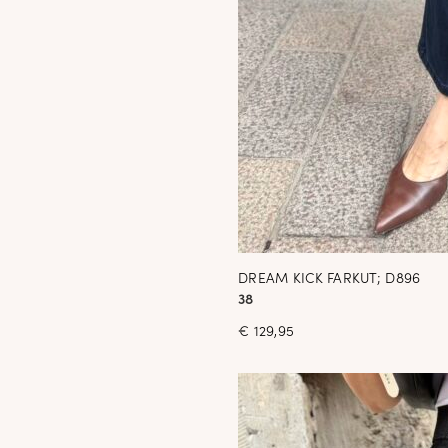
DREAM KICK FARKUT; D896
38
€
129,95