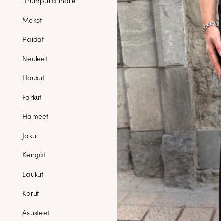
"Pumpulia iholle"
Mekot
Paidat
Neuleet
Housut
Farkut
Hameet
Jakut
Kengät
Laukut
Korut
Asusteet