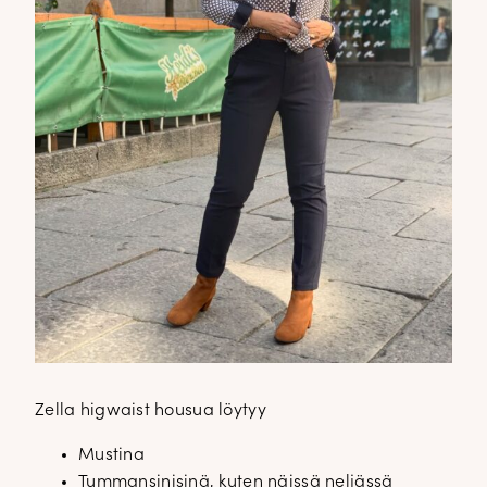
Zella higwaist housua löytyy
Mustina
Tummansinisinä, kuten näissä neljässä