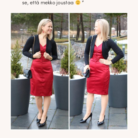
se, että mekko joustaa
”