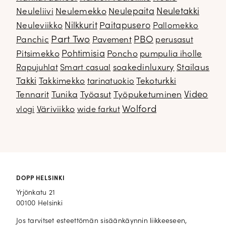
Neuletakki
Neuleliivi
Neulemekko
Neulepaita
Neuleviikko
Nilkkurit
Paitapusero
Pallomekko
Part Two
PBO
Panchic
Pavement
perusasut
Pitsimekko
Pohtimisia
Poncho
pumpulia iholle
soakedinluxury
Stailaus
Rapujuhlat
Smart casual
Takki
Takkimekko
Tekoturkki
tarinatuokio
Video
Tennarit
Tunika
Työasut
Työpuketuminen
Wolford
Väriviikko
vlogi
wide farkut
DOPP HELSINKI
Yrjönkatu 21
00100 Helsinki
Jos tarvitset esteettömän sisäänkäynnin liikkeeseen,