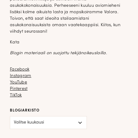
asukokokonaisuuksia. Perheeseeni kuuluu aviomieheni
lisäksi kolme aikuista lasta ja mopsikoiramme Valora.
Toivon, että saat ideoita stailaamistani
asukokonaisuuksista omaan vaatekaappiisi. Kiitos, kun
viihdyt seurassani!
Kata
Blogin materiaali on suojattu tekijänoikeuslailla.
Facebook
Facebook
Instagram
Instagram
YouTube
YouTube
Pinterest
Pinterest
TikTok
TikTok
BLOGIARKISTO
Blogiarkisto