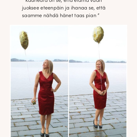
” Kauheata on se, että elämä vaan
juoksee eteenpäin ja ihanaa se, että
saamme nähdä hänet taas pian ”