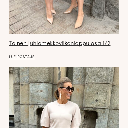
Toinen juhlamekkoviikonloppu osa 1/2
LUE POSTAUS
DOPP tyylikirje!
Tilaa tyylikirje ja inspiroidu ajattomasta tyylistä sekä uusista
näkökulmista pukeutumiseen — arkeen ja juhlaan. Uutiset,
uutuudet ja ajattomat ideat saapuvat suoraan sähköpostiisi!
Tilaa tyylikirje