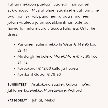
Tähän mekkoon puetaan vaaleat, ihonväriset
sukkahousut. Mustat ohuet sukkikset eivät toimi, ne
ovat liian synkät, punainen kaipaa rinnalleen
jotain vaaleaa ja on suosikkini ilman boleroa,
huivia tai mitä muuta yläosaa tahansa. Only the
dress.
Punainen satiinimekko In Wear € 149,95 koot
32-44
Musta glitterbolero More&More € 75,95 koot
34-42
Korvakorut € 12,00 kulta ja hopea
Korkkarit Gabor € 79,90
Asukokonaisuudet
,
Gabor
,
InWear
,
TUNNISTEET
Juhlamekko
,
Mekko
,
More&More
,
Wolford
Juhlat
,
Mekot
KATEGORIAT