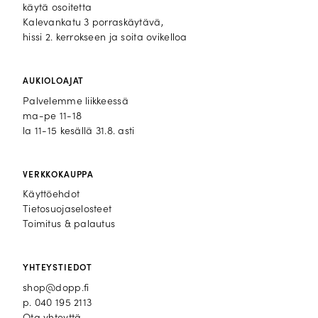
käytä osoitetta
Kalevankatu 3 porraskäytävä,
hissi 2. kerrokseen ja soita ovikelloa
AUKIOLOAJAT
Palvelemme liikkeessä
ma-pe 11-18
la 11-15 kesällä 31.8. asti
VERKKOKAUPPA
Käyttöehdot
Tietosuojaselosteet
Toimitus & palautus
YHTEYSTIEDOT
shop@dopp.fi
p.
040 195 2113