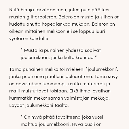
Niitä hihoja tarvitaan aina, joten puin päälleni
mustan glitterboleron. Bolero on musta ja siihen on
kudottu ohutta hopealankaa mukaan. Boleron on
oikean mittainen mekkoon eli se loppuu juuri
vyötärön kahdalle.
” Musta ja punainen yhdessä sopivat
joulunaikaan, jonka kulta kruunaa ”
Tämä punainen mekko toi mieleeni ”joulumekkoni”,
jonka puen aina päälleni jouluaattona. Tämä sävy
on aavistuksen tummempi, mutta materiaali ja
malli muistuttavat toisiaan. Eikä ihme, ovathan
kummatkin mekot saman valmistajan mekkoja.
Löydät joulumekkoni täältä.
” On hyvä pitää tavoitteena joka vuosi
mahtua joulumekkooni. Hyvä puoli on