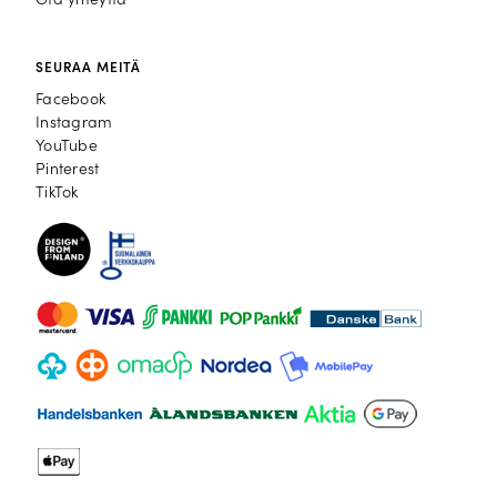
Ota yhteyttä
SEURAA MEITÄ
Facebook
Facebook
Instagram
Instagram
YouTube
YouTube
Pinterest
Pinterest
TikTok
TikTok