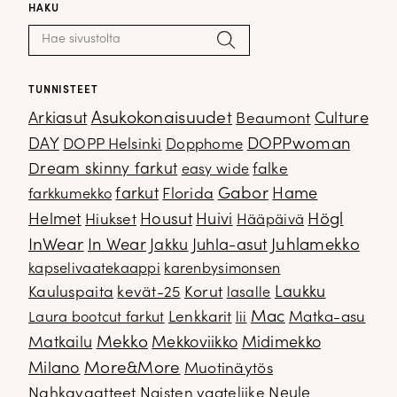
HAKU
Haku:
Hae
TUNNISTEET
Arkiasut
Asukokonaisuudet
Culture
Beaumont
DOPPwoman
DAY
DOPP Helsinki
Dopphome
Dream skinny farkut
falke
easy wide
Gabor
farkut
Florida
Hame
farkkumekko
Housut
Högl
Helmet
Hiukset
Huivi
Hääpäivä
InWear
In Wear
Juhla-asut
Juhlamekko
Jakku
kapselivaatekaappi
karenbysimonsen
Kauluspaita
kevät-25
Korut
Laukku
lasalle
Mac
Lenkkarit
Matka-asu
Laura bootcut farkut
lii
Mekko
Matkailu
Mekkoviikko
Midimekko
Milano
More&More
Muotinäytös
Nahkavaatteet
Naisten vaateliike
Neule