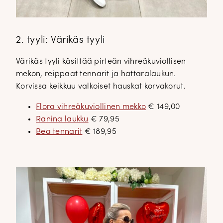
2. tyyli: Värikäs tyyli
Värikäs tyyli käsittää pirteän vihreäkuviollisen
mekon, reippaat tennarit ja hattaralaukun.
Korvissa keikkuu valkoiset hauskat korvakorut.
Flora vihreäkuviollinen mekko
€ 149,00
Ranina laukku
€ 79,95
Bea tennarit
€ 189,95