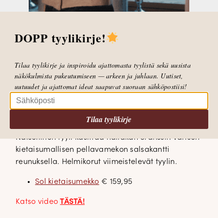
DOPP tyylikirje!
Tilaa tyylikirje ja inspiroidu ajattomasta tyylistä sekä uusista
näkökulmista pukeutumiseen — arkeen ja juhlaan. Uutiset,
uutuudet ja ajattomat ideat saapuvat suoraan sähköpostiisi!
5. Tyyli: Naisellinen
Tilaa tyylikirje
Naisellinen tyyli käsittää hailakan oranssin värisen
kietaisumallisen pellavamekon salsakantti
reunuksella. Helmikorut viimeistelevät tyylin.
Sol kietaisumekko
€ 159,95
Katso video
TÄSTÄ!