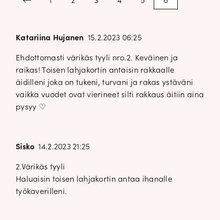
Previous
1
2
3
4
5
6
sivutus
Katariina Hujanen
15.2.2023 06:25
Ehdottomasti värikäs tyyli nro.2. Keväinen ja
raikas! Toisen lahjakortin antaisin rakkaalle
äidilleni joka on tukeni, turvani ja rakas ystäväni
vaikka vuodet ovat vierineet silti rakkaus äitiin aina
pysyy ♡
Sisko
14.2.2023 21:25
2.Värikäs tyyli
Haluaisin toisen lahjakortin antaa ihanalle
työkaverilleni.