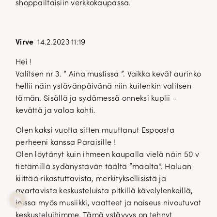
shoppailtaisiin verkkokaupassa.
Virve
14.2.2023 11:19
Hei !
Valitsen nr 3. ” Aina mustissa ”. Vaikka kevät aurinko
hellii näin ystävänpäivänä niin kuitenkin valitsen
tämän. Sisällä ja sydämessä onneksi kuplii –
kevättä ja valoa kohti.
Olen kaksi vuotta sitten muuttanut Espoosta
perheeni kanssa Paraisille !
Olen löytänyt kuin ihmeen kaupalla vielä näin 50 v
tietämillä sydänystävän täältä ”maalta”. Haluan
kiittää rikastuttavista, merkityksellisistä ja
avartavista keskusteluista pitkillä kävelylenkeillä,
joissa myös musiikki, vaatteet ja naiseus nivoutuvat
keskusteluihimme. Tämä ystävyys on tehnyt