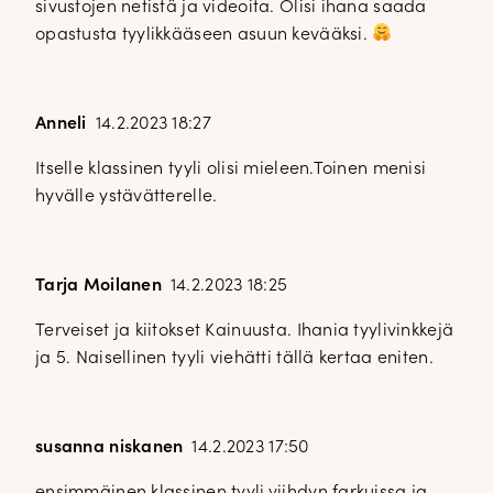
sivustojen netistä ja videoita. Olisi ihana saada
opastusta tyylikkääseen asuun kevääksi.
Anneli
14.2.2023 18:27
Itselle klassinen tyyli olisi mieleen.Toinen menisi
hyvälle ystävätterelle.
Tarja Moilanen
14.2.2023 18:25
Terveiset ja kiitokset Kainuusta. Ihania tyylivinkkejä
ja 5. Naisellinen tyyli viehätti tällä kertaa eniten.
susanna niskanen
14.2.2023 17:50
ensimmäinen klassinen tyyli.viihdyn farkuissa ja