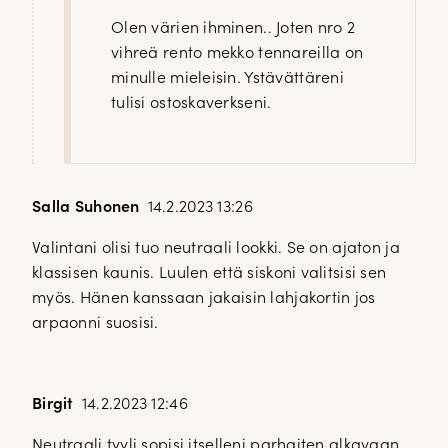
Olen värien ihminen.. Joten nro 2
vihreä rento mekko tennareilla on
minulle mieleisin. Ystävättäreni
tulisi ostoskaverkseni.
Salla Suhonen
14.2.2023 13:26
Valintani olisi tuo neutraali lookki. Se on ajaton ja
klassisen kaunis. Luulen että siskoni valitsisi sen
myös. Hänen kanssaan jakaisin lahjakortin jos
arpaonni suosisi.
Birgit
14.2.2023 12:46
Neutraali tyyli sopisi itselleni parhaiten alkavaan