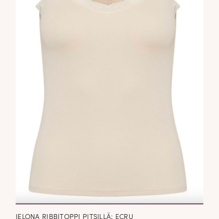
JELONA RIBBITOPPI PITSILLÄ; ECRU