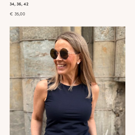
34, 36, 42
€
35,00