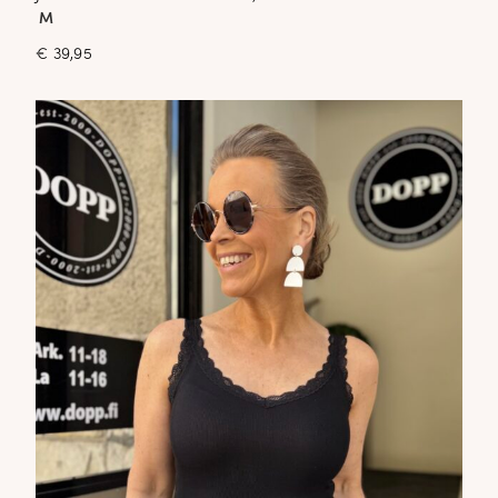
M
€
39,95