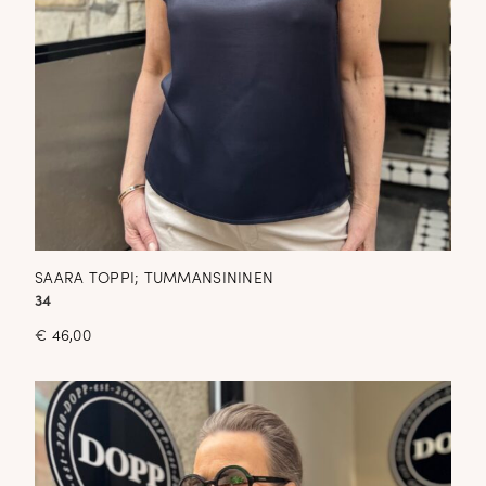
SAARA TOPPI; TUMMANSININEN
34
€
46,00