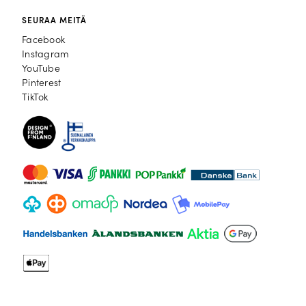
SEURAA MEITÄ
Facebook
Facebook
Instagram
Instagram
YouTube
YouTube
Pinterest
Pinterest
TikTok
TikTok