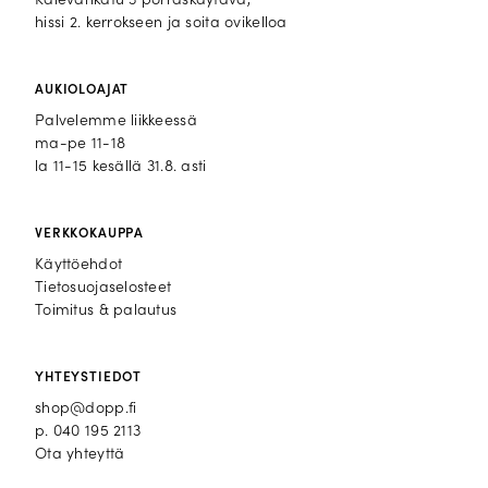
Kalevankatu 3 porraskäytävä,
hissi 2. kerrokseen ja soita ovikelloa
AUKIOLOAJAT
Palvelemme liikkeessä
ma-pe 11-18
la 11-15 kesällä 31.8. asti
VERKKOKAUPPA
Käyttöehdot
Tietosuojaselosteet
Toimitus & palautus
YHTEYSTIEDOT
shop@dopp.fi
p.
040 195 2113
Ota yhteyttä