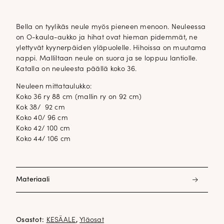
Bella on tyylikäs neule myös pieneen menoon. Neuleessa
on O-kaula-aukko ja hihat ovat hieman pidemmät, ne
ylettyvät kyynerpäiden yläpuolelle. Hihoissa on muutama
nappi. Malliltaan neule on suora ja se loppuu lantiolle.
Katalla on neuleesta päällä koko 36.
Neuleen mittataulukko:
Koko 36 ry 88 cm (mallin ry on 92 cm)
Kok 38/ 92 cm
Koko 40/ 96 cm
Koko 42/ 100 cm
Koko 44/ 106 cm
Materiaali
65% viskoosi 35% polyamidi
Osastot:
KESÄALE
,
Yläosat