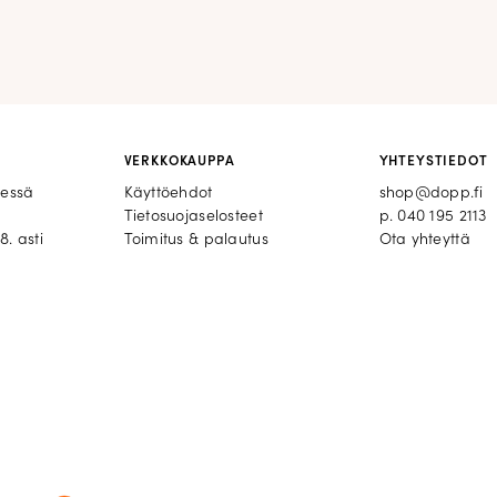
VERKKOKAUPPA
YHTEYSTIEDOT
eessä
Käyttöehdot
shop@dopp.fi
Tietosuojaselosteet
p.
040 195 2113
8. asti
Toimitus & palautus
Ota yhteyttä