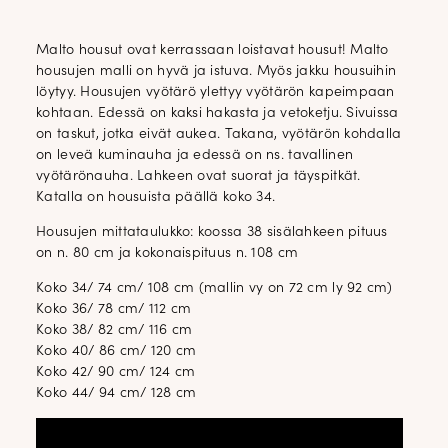
Malto housut ovat kerrassaan loistavat housut! Malto
housujen malli on hyvä ja istuva. Myös jakku housuihin
löytyy. Housujen vyötärö ylettyy vyötärön kapeimpaan
kohtaan. Edessä on kaksi hakasta ja vetoketju. Sivuissa
on taskut, jotka eivät aukea. Takana, vyötärön kohdalla
on leveä kuminauha ja edessä on ns. tavallinen
vyötärönauha. Lahkeen ovat suorat ja täyspitkät.
Katalla on housuista päällä koko 34.
Housujen mittataulukko: koossa 38 sisälahkeen pituus
on n. 80 cm ja kokonaispituus n. 108 cm
Koko 34/ 74 cm/ 108 cm (mallin vy on 72 cm ly 92 cm)
Koko 36/ 78 cm/ 112 cm
Koko 38/ 82 cm/ 116 cm
Koko 40/ 86 cm/ 120 cm
Koko 42/ 90 cm/ 124 cm
Koko 44/ 94 cm/ 128 cm