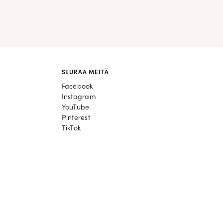
SEURAA MEITÄ
Facebook
Facebook
Instagram
Instagram
YouTube
YouTube
Pinterest
Pinterest
TikTok
TikTok