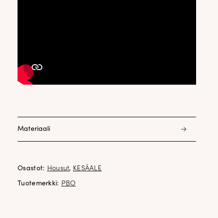
Materiaali
55% pellava 43% ryon 2% elastani
Osastot:
Housut
,
KESÄALE
Tuotemerkki:
PBO