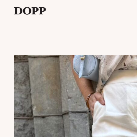
Etusivu
Avaa
Verkkokauppa
alavalikko
Tyyliblogi
Avaa
Brändi
alavalikko
Yhteystiedot