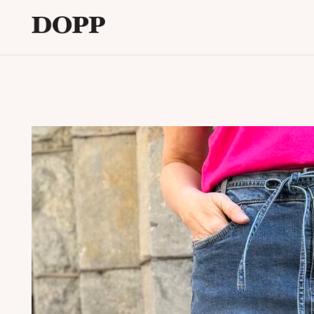
Etusivu
Avaa
Verkkokauppa
alavalikko
Tyyliblogi
Avaa
Brändi
alavalikko
Yhteystiedot