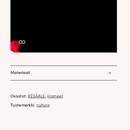
Materiaali
98% puuvilla 2% elastani
Osastot:
KESÄALE
,
Hameet
Tuotemerkki:
culture