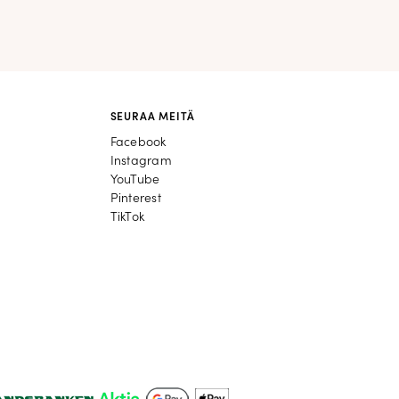
SEURAA MEITÄ
Facebook
Facebook
Instagram
Instagram
YouTube
YouTube
Pinterest
Pinterest
TikTok
TikTok