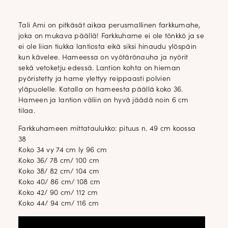
Tali Ami on pitkäsät aikaa perusmallinen farkkumahe,
joka on mukava päällä! Farkkuhame ei ole tönkkö ja se
ei ole liian tiukka lantiosta eikä siksi hinaudu ylöspäin
kun kävelee. Hameessa on vyötärönauha ja nyörit
sekä vetoketju edessä. Lantion kohta on hieman
pyöristetty ja hame ylettyy reippaasti polvien
yläpuolelle. Katalla on hameesta päällä koko 36.
Hameen ja lantion väliin on hyvä jäädä noin 6 cm
tilaa.
Farkkuhameen mittataulukko: pituus n. 49 cm koossa
38
Koko 34 vy 74 cm ly 96 cm
Koko 36/ 78 cm/ 100 cm
Koko 38/ 82 cm/ 104 cm
Koko 40/ 86 cm/ 108 cm
Koko 42/ 90 cm/ 112 cm
Koko 44/ 94 cm/ 116 cm