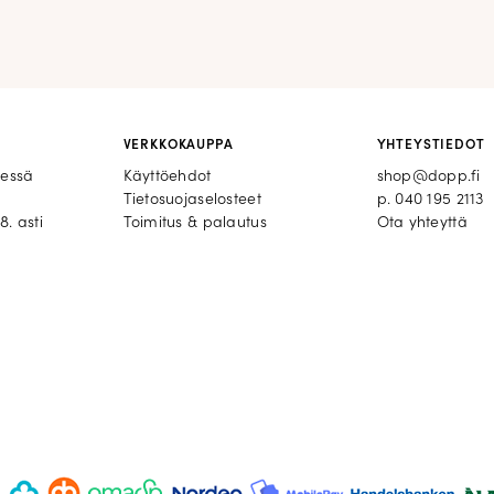
VERKKOKAUPPA
YHTEYSTIEDOT
eessä
Käyttöehdot
shop@dopp.fi
Tietosuojaselosteet
p.
040 195 2113
8. asti
Toimitus & palautus
Ota yhteyttä