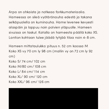
Arpa on ohkaista ja notkeaa farkkumateriaalia.
Hameessa on sileä vyötärönauha edestä ja takana
selkäpuolella on kuminauha. Hame levenee kevyesti
alaspäin ja loppuu noin polvien yläpuolle. Hameen
sivuissa on taskut. Katalla on hameesta päällä koko XS.
Lantion kohtaan tulee jäädä tyhjää tilaa noin 4-8 cm.
Hameen mittataulukko: pituus n. 52 cm koossa M
Koko XS vy 70 cm ly 98 cm (mallin vy on 72 cm ly 92
cm)
Koko S/ 74 cm/ 102 cm
Koko M/80 cm/ 108 cm
Koko L/ 84 cm/ 114 cm
Koko XL/ 90 cm/ 120 cm
Koko XXL/ 96 cm/ 126 cm