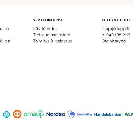
VERKKOKAUPPA
YHTEYSTIEDOT
eessä
Käyttöehdot
shop@dopp.fi
Tietosuojaselosteet
p.
040 195 2113
8. asti
Toimitus & palautus
Ota yhteyttä