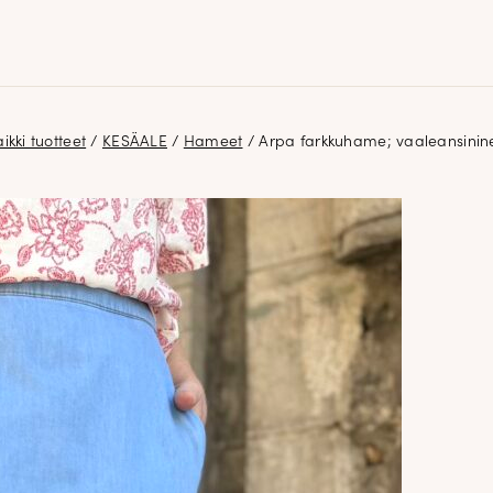
ikki tuotteet
/
KESÄALE
/
Hameet
/ Arpa farkkuhame; vaaleansinin