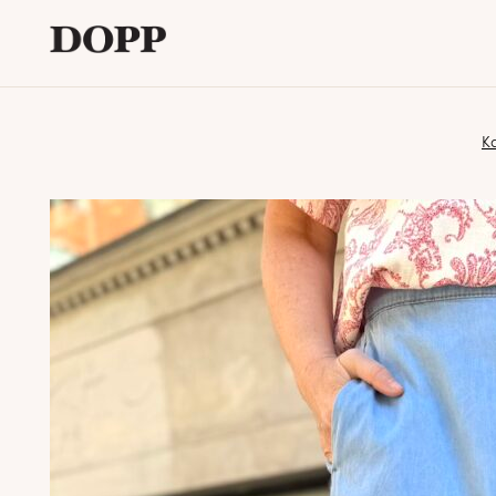
Etusivu
Ka
Avaa
Verkkokauppa
alavalikko
Tyyliblogi
Avaa
Brändi
alavalikko
Yhteystiedot