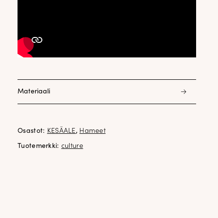
Materiaali
90% puuvilla 10% lyocell
Osastot:
KESÄALE
,
Hameet
Tuotemerkki:
culture