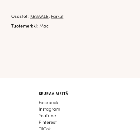
30°C hienopesu
Silitys yksi piste
Osastot:
KESÄALE
,
Farkut
Tuotemerkki:
Mac
SEURAA MEITÄ
Facebook
Facebook
Instagram
Instagram
YouTube
YouTube
Pinterest
Pinterest
TikTok
TikTok