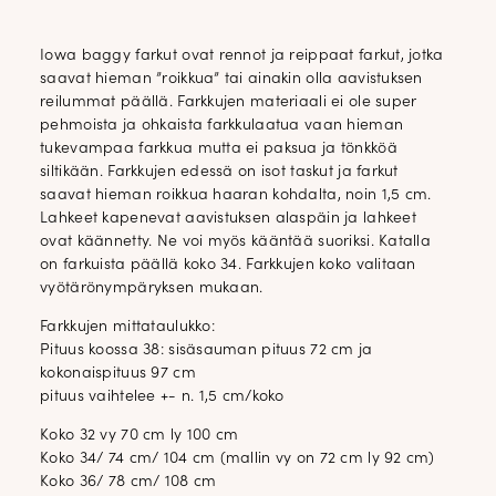
Iowa baggy farkut ovat rennot ja reippaat farkut, jotka
saavat hieman ”roikkua” tai ainakin olla aavistuksen
reilummat päällä. Farkkujen materiaali ei ole super
pehmoista ja ohkaista farkkulaatua vaan hieman
tukevampaa farkkua mutta ei paksua ja tönkköä
siltikään. Farkkujen edessä on isot taskut ja farkut
saavat hieman roikkua haaran kohdalta, noin 1,5 cm.
Lahkeet kapenevat aavistuksen alaspäin ja lahkeet
ovat käännetty. Ne voi myös kääntää suoriksi. Katalla
on farkuista päällä koko 34. Farkkujen koko valitaan
vyötärönympäryksen mukaan.
Farkkujen mittataulukko:
Pituus koossa 38: sisäsauman pituus 72 cm ja
kokonaispituus 97 cm
pituus vaihtelee +- n. 1,5 cm/koko
Koko 32 vy 70 cm ly 100 cm
Koko 34/ 74 cm/ 104 cm (mallin vy on 72 cm ly 92 cm)
Koko 36/ 78 cm/ 108 cm