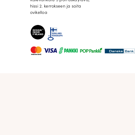
Kalevankatu 3 porraskäytävä,
hissi 2. kerrokseen ja soita
ovikelloa