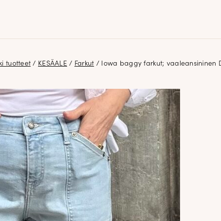
ki tuotteet
/
KESÄALE
/
Farkut
/ Iowa baggy farkut; vaaleansininen