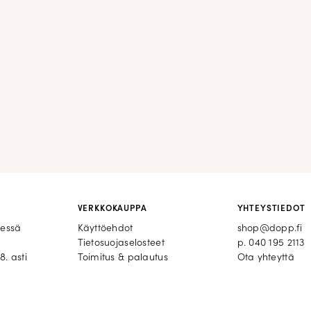
VERKKOKAUPPA
YHTEYSTIEDOT
eessä
Käyttöehdot
shop@dopp.fi
Tietosuojaselosteet
p.
040 195 2113
8. asti
Toimitus & palautus
Ota yhteyttä