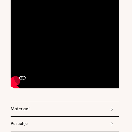
Materiaali
98% puuvilla 2% elastani
Pesuohje