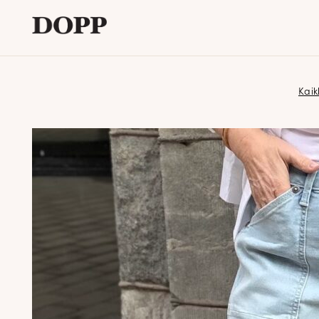
Etusivu
Kaik
Avaa
Verkkokauppa
alavalikko
Tyyliblogi
Avaa
Brändi
alavalikko
Yhteystiedot