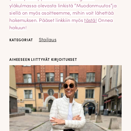
yläkulmassa olevasta linkistä ”Muodonmuutos”ja
siellä on myös osoitteemme, mihin voit lähettää
hakemuksen. Pääset linkkiin myös
tästä!
Onnea
hakuun!
Stailaus
KATEGORIAT
AIHEESEEN LIITTYVÄT KIRJOITUKSET