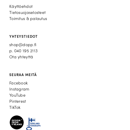
Käyttöehdot
Tietosuojaselosteet
Toimitus & palautus
YHTEYSTIEDOT
shop@dopp.fi
p.
040 195 2113
Ota yhteyttä
SEURAA MEITÄ
Facebook
Facebook
Instagram
Instagram
YouTube
YouTube
Pinterest
Pinterest
TikTok
TikTok