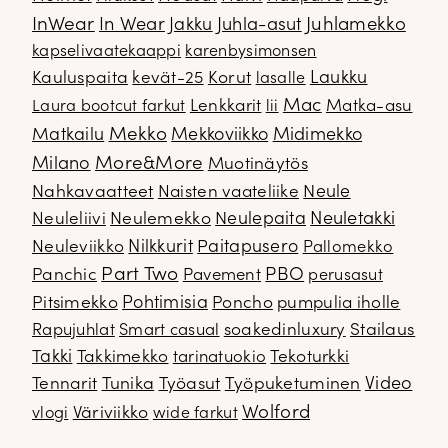
InWear
In Wear
Juhla-asut
Juhlamekko
Jakku
kapselivaatekaappi
karenbysimonsen
Kauluspaita
kevät-25
Korut
Laukku
lasalle
Mac
Lenkkarit
Matka-asu
Laura bootcut farkut
lii
Mekko
Matkailu
Mekkoviikko
Midimekko
Milano
More&More
Muotinäytös
Nahkavaatteet
Naisten vaateliike
Neule
Neuletakki
Neuleliivi
Neulemekko
Neulepaita
Neuleviikko
Nilkkurit
Paitapusero
Pallomekko
Part Two
PBO
Panchic
Pavement
perusasut
Pitsimekko
Pohtimisia
Poncho
pumpulia iholle
soakedinluxury
Stailaus
Rapujuhlat
Smart casual
Takki
Takkimekko
Tekoturkki
tarinatuokio
Video
Tennarit
Tunika
Työasut
Työpuketuminen
Wolford
Väriviikko
vlogi
wide farkut