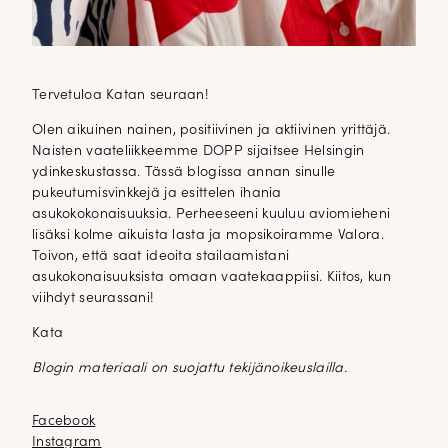
Tervetuloa Katan seuraan!
Olen aikuinen nainen, positiivinen ja aktiivinen yrittäjä.
Naisten vaateliikkeemme DOPP sijaitsee Helsingin
ydinkeskustassa. Tässä blogissa annan sinulle
pukeutumisvinkkejä ja esittelen ihania
asukokokonaisuuksia. Perheeseeni kuuluu aviomieheni
lisäksi kolme aikuista lasta ja mopsikoiramme Valora.
Toivon, että saat ideoita stailaamistani
asukokonaisuuksista omaan vaatekaappiisi. Kiitos, kun
viihdyt seurassani!
Kata
Blogin materiaali on suojattu tekijänoikeuslailla.
Facebook
Facebook
Instagram
Instagram