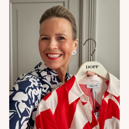
DOPP tyylikirje!
Tilaa tyylikirje ja inspiroidu ajattomasta tyylistä sekä uusista
näkökulmista pukeutumiseen — arkeen ja juhlaan. Uutiset,
uutuudet ja ajattomat ideat saapuvat suoraan sähköpostiisi!
Tilaa tyylikirje