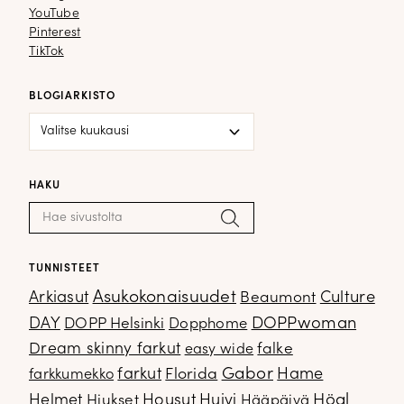
YouTube
YouTube
Pinterest
Pinterest
TikTok
TikTok
BLOGIARKISTO
Blogiarkisto
HAKU
Haku:
Hae
TUNNISTEET
Arkiasut
Asukokonaisuudet
Culture
Beaumont
DOPPwoman
DAY
DOPP Helsinki
Dopphome
Dream skinny farkut
falke
easy wide
Gabor
farkut
Florida
Hame
farkkumekko
Housut
Högl
Helmet
Hiukset
Huivi
Hääpäivä