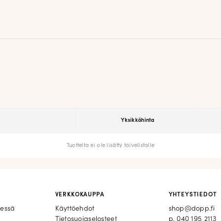
Yksikköhinta
Tuotteita ei ole lisätty toivelistalle
VERKKOKAUPPA
YHTEYSTIEDOT
eessä
Käyttöehdot
shop@dopp.fi
Tietosuojaselosteet
p.
040 195 2113