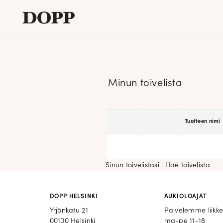
Etusivu
Avaa
Verkkokauppa
Minun toivelista
alavalikko
Tyyliblogi
Avaa
Brändi
Tuotteen nimi
alavalikko
Yhteystiedot
Sinun toivelistasi
|
Hae toivelista
DOPP HELSINKI
AUKIOLOAJAT
Yrjönkatu 21
Palvelemme liikk
00100 Helsinki
ma-pe 11-18