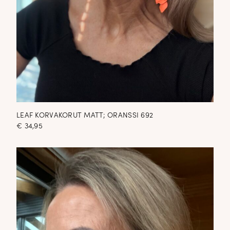
LEAF KORVAKORUT MATT; ORANSSI 692
€
34,95