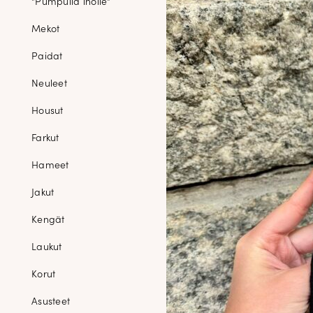
"Pumpulia iholle"
Mekot
Paidat
Neuleet
Housut
Farkut
Hameet
Jakut
Kengät
Laukut
Korut
Asusteet