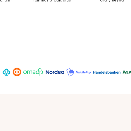
8. asti
Toimitus & palautus
Ota yhteyttä