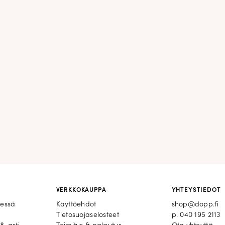
VERKKOKAUPPA
YHTEYSTIEDOT
eessä
Käyttöehdot
shop@dopp.fi
Tietosuojaselosteet
p.
040 195 2113