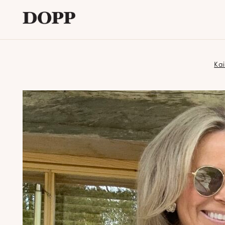
Etusivu
Kai
Avaa
Verkkokauppa
alavalikko
Tyyliblogi
Avaa
Brändi
alavalikko
Yhteystiedot