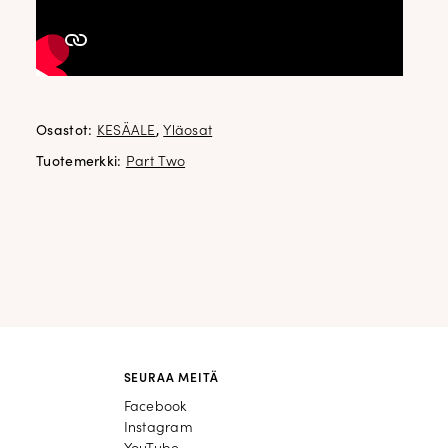
Osastot:
KESÄALE
,
Yläosat
Tuotemerkki:
Part Two
SEURAA MEITÄ
Facebook
Facebook
Instagram
Instagram