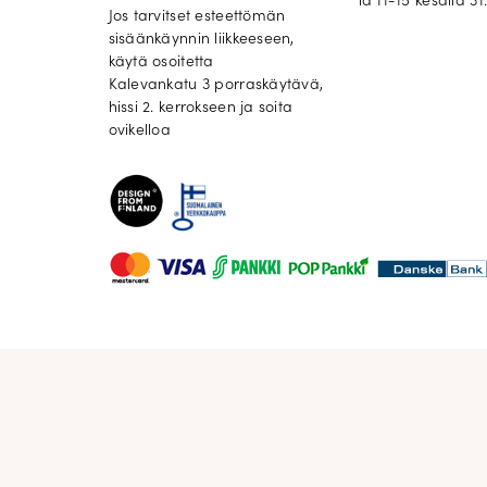
la 11-15 kesällä 31.
Jos tarvitset esteettömän
sisäänkäynnin liikkeeseen,
käytä osoitetta
Kalevankatu 3 porraskäytävä,
hissi 2. kerrokseen ja soita
ovikelloa