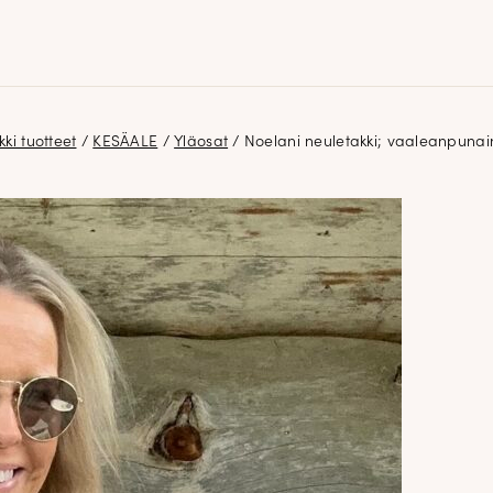
kki tuotteet
/
KESÄALE
/
Yläosat
/ Noelani neuletakki; vaaleanpuna