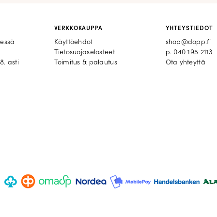
VERKKOKAUPPA
YHTEYSTIEDOT
eessä
Käyttöehdot
shop@dopp.fi
Tietosuojaselosteet
p.
040 195 2113
8. asti
Toimitus & palautus
Ota yhteyttä