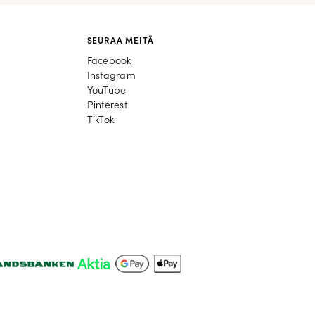
SEURAA MEITÄ
Facebook
Facebook
Instagram
Instagram
YouTube
YouTube
Pinterest
Pinterest
TikTok
TikTok