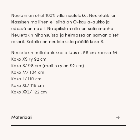
Noelani on ohut 100% villa neuletakki. Neuletakki on
klassisen mallinen eli siinä on O-kaula-aukko ja
edessä on napit. Nappilistan alla on satiininauha.
Neuletakin hihansuissa ja helmassa on samanlaiset
resorit. Katalla on neuletakista päällä koko S.
Neuletakin mittataulukko: pituus n. 55 cm koossa M
Koko XS ry 92 cm
Koko S/ 98 cm (mallin ry on 92 cm)
Koko M/ 104 cm
Koko L/ 110 cm
Koko XL/ 116 cm
Koko XXL/ 122 cm
Materiaali
100% villa