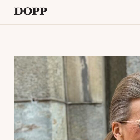
Etusivu
Avaa
Verkkokauppa
alavalikko
Tyyliblogi
Avaa
Brändi
alavalikko
Yhteystiedot