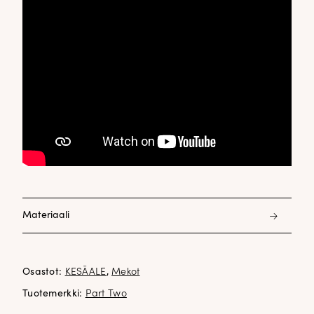
Materiaali
55% pellava 45% puuvilla
Osastot:
KESÄALE
,
Mekot
Tuotemerkki:
Part Two