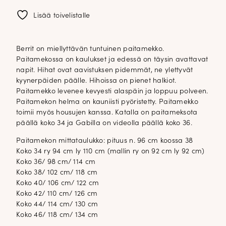
Lisää toivelistalle
Berrit on miellyttävän tuntuinen paitamekko.
Paitamekossa on kaulukset ja edessä on täysin avattavat
napit. Hihat ovat aavistuksen pidemmät, ne ylettyvät
kyynerpäiden päälle. Hihoissa on pienet halkiot.
Paitamekko levenee kevyesti alaspäin ja loppuu polveen.
Paitamekon helma on kauniisti pyöristetty. Paitamekko
toimii myös housujen kanssa. Katalla on paitameksota
päällä koko 34 ja Gabilla on videolla päällä koko 36.
Paitamekon mittataulukko: pituus n. 96 cm koossa 38
Koko 34 ry 94 cm ly 110 cm (mallin ry on 92 cm ly 92 cm)
Koko 36/ 98 cm/ 114 cm
Koko 38/ 102 cm/ 118 cm
Koko 40/ 106 cm/ 122 cm
Koko 42/ 110 cm/ 126 cm
Koko 44/ 114 cm/ 130 cm
Koko 46/ 118 cm/ 134 cm