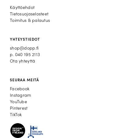
Käyttöehdot
Tietosuojaselosteet
Toimitus & palautus
YHTEYSTIEDOT
shop@dopp.fi
p.
040 195 2113
Ota yhteyttä
SEURAA MEITÄ
Facebook
Facebook
Instagram
Instagram
YouTube
YouTube
Pinterest
Pinterest
TikTok
TikTok