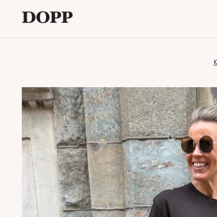
Etusivu
K
Avaa
Verkkokauppa
alavalikko
Tyyliblogi
Avaa
Brändi
alavalikko
Yhteystiedot