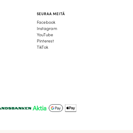
SEURAA MEITÄ
Facebook
Facebook
Instagram
Instagram
YouTube
YouTube
Pinterest
Pinterest
TikTok
TikTok