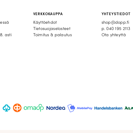
VERKKOKAUPPA
YHTEYSTIEDOT
eessä
Käyttöehdot
shop@dopp.fi
Tietosuojaselosteet
p.
040 195 2113
8. asti
Toimitus & palautus
Ota yhteyttä