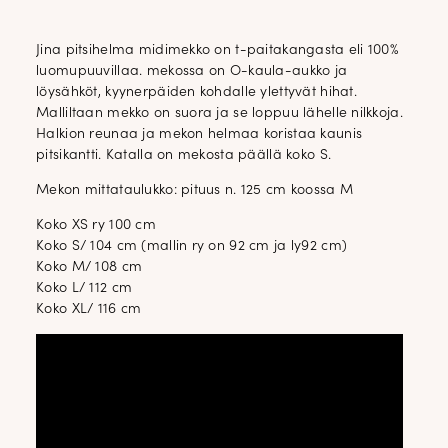
Jina pitsihelma midimekko on t-paitakangasta eli 100%
luomupuuvillaa. mekossa on O-kaula-aukko ja
löysähköt, kyynerpäiden kohdalle ylettyvät hihat.
Malliltaan mekko on suora ja se loppuu lähelle nilkkoja.
Halkion reunaa ja mekon helmaa koristaa kaunis
pitsikantti. Katalla on mekosta päällä koko S.
Mekon mittataulukko: pituus n. 125 cm koossa M
Koko XS ry 100 cm
Koko S/ 104 cm (mallin ry on 92 cm ja ly92 cm)
Koko M/ 108 cm
Koko L/ 112 cm
Koko XL/ 116 cm