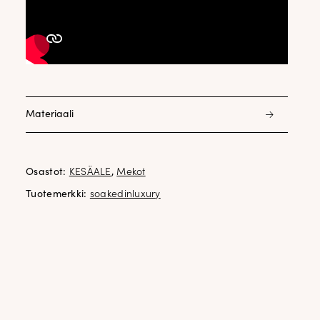
Materiaali
100% luomupuuvilla
Osastot:
KESÄALE
,
Mekot
Tuotemerkki:
soakedinluxury