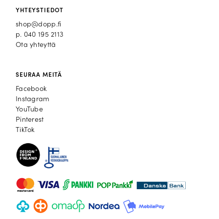
YHTEYSTIEDOT
shop@dopp.fi
p.
040 195 2113
Ota yhteyttä
SEURAA MEITÄ
Facebook
Facebook
Instagram
Instagram
YouTube
YouTube
Pinterest
Pinterest
TikTok
TikTok