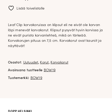
Lisää toivelistalle
Leaf Clip korvakoruissa on klipsut eli ne eivät ole korvan
läpi menevät korvakorut. Klipsut pysyvät hyvin korvissa ja
ne eivät purista korvanlehteä, mikä on tärkeää.
Korvakorujen pituus on 7,5 cm. Korvakorut ovat kauniit ja
näyttävät!
Osastot:
Uutuudet
,
Korut
,
Korvakorut
Avainsana tuotteelle
BOW19
Tuotemerkki:
BOW19
DOPP HELSINKI