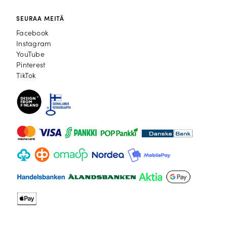
SEURAA MEITÄ
Facebook
Facebook
Instagram
Instagram
YouTube
YouTube
Pinterest
Pinterest
TikTok
TikTok