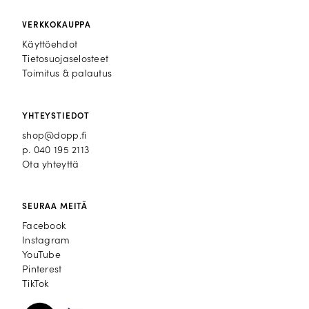
VERKKOKAUPPA
Käyttöehdot
Tietosuojaselosteet
Toimitus & palautus
YHTEYSTIEDOT
shop@dopp.fi
p.
040 195 2113
Ota yhteyttä
SEURAA MEITÄ
Facebook
Facebook
Instagram
Instagram
YouTube
YouTube
Pinterest
Pinterest
TikTok
TikTok