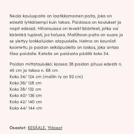
Neola kauluspaita on laatikkomainen paita, joka on
edestä lyhkäisempi kuin takaa. Paidassa on kaulukset ja
napit edessä. Hihansuissa on leveät käänteet, jotka voi
kääntää tuplasti, jos haluaa. Malliltaan paita on suora ja
se ylettyy lonkkaluiden alapuolelle. Helma on kauniisti
kaarrettu ja paidan selkäpuolella on laskos, joka antaa
tilaa paidalle. Katalla on paidasta päällä koko 34.
Paidan mittataulukko: koossa 38 paidan pituus edestä n.
45 cm ja takaa n. 68 cm
Koko 34/ 124 cm (mallin ry on 92 cm)
Koko 36/ 128 cm
Koko 38/ 132 cm
Koko 40/ 136 cm
Koko 42/ 140 cm
Koko 44/ 144 cm
Osastot:
KESÄALE
,
Yläosat